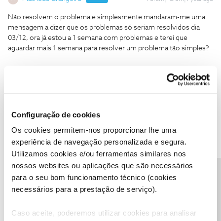
Não resolvem o problema e simplesmente mandaram-me uma
mensagem a dizer que os problemas só seriam resolvidos dia
03/12, ora já estou a 1 semana com problemas e terei que
aguardar mais 1 semana para resolver um problema tão simples?
Configuração de cookies
João H.
Forum|Forum|1 year ago
Os cookies permitem-nos proporcionar lhe uma
Boa noite ​
@Matheus Grangeiro
,
experiência de navegação personalizada e segura.
Recebemos a sua mensagem privada e estamos a acompanhar
Utilizamos cookies e/ou ferramentas similares nos
este tema. Contamos ser breves na resposta.
nossos websites ou aplicações que são necessários
Precisa de ajuda?
Obrigado
para o seu bom funcionamento técnico (cookies
necessários para a prestação de serviço).
Ajude a comunidade a encontrar informação relevante. Marque
Caso aceite, poderemos utilizar cookies para analisar
como "Melhor Resposta" e faça "Like" nos melhores comentários.