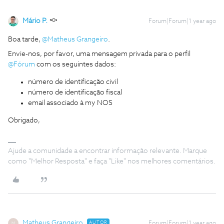
Mário P.
Forum|Forum|1 year ago
Boa tarde, ​
@Matheus Grangeiro
.
Envie-nos, por favor, uma mensagem privada para o perfil ​
@Fórum
com os seguintes dados:
número de identificação civil
número de identificação fiscal
email associado à my NOS
Obrigado,
Ajude a comunidade a encontrar informação relevante. Marque
como "Melhor Resposta" e faça "Like" nos melhores comentários.
Matheus Grangeiro
AUTOR
Forum|Forum|1 year ago
M