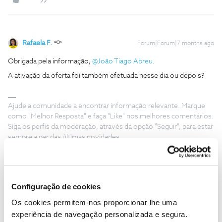
Rafaela F.
Forum|Forum|7 months ago
Obrigada pela informação, ​
@João Tiago Abreu
.
A ativação da oferta foi também efetuada nesse dia ou depois?
Ajude a comunidade a encontrar informação relevante. Marque
como "Melhor Resposta" e faça "Like" nos melhores comentários.
Siga os perfis da moderação, através da opção "Seguir", para estar
sempre a par das últimas novidades.
Configuração de cookies
João Tiago Abreu
AUTOR
Forum|Forum|7 months ago
J
Os cookies permitem-nos proporcionar lhe uma
experiência de navegação personalizada e segura.
Foi no próprio dia. Não me recordo se foi adicionado o cartão