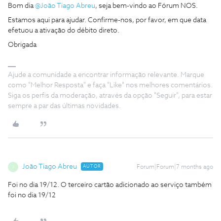
Bom dia ​
@João Tiago Abreu
, seja bem-vindo ao Fórum NOS.
Estamos aqui para ajudar. Confirme-nos, por favor, em que data
efetuou a ativação do débito direto.
Obrigada
Ajude a comunidade a encontrar informação relevante. Marque
como "Melhor Resposta" e faça "Like" nos melhores comentários.
Siga os perfis da moderação, através da opção "Seguir", para estar
sempre a par das últimas novidades.
João Tiago Abreu
AUTOR
Forum|Forum|7 months ago
J
Foi no dia 19/12. O terceiro cartão adicionado ao serviço também
foi no dia 19/12