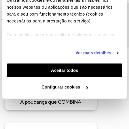
Utilizamos cookies e/ou ferramentas similares nos
nossos websites ou aplicações que são necessários
Precisa de ajuda?
para o seu bom funcionamento técnico (cookies
necessários para a prestação de serviço).
Caso aceite, poderemos utilizar cookies para analisar
informação estatística (cookies de analítica), adaptar
este serviço às suas preferências e apresentar-lhe
Ver mais detalhes
funcionalidades (cookies de personalização e
funcionalidade) e adaptar anúncios aos seus interesses
(cookies de publicidade personalizada). Pode gerir a
Aceitar todos
utilização dos cookies clicando em "
Configurar
Cookies
".
Configurar cookies
A poupança que COMBINA