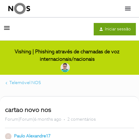
Menu
Iniciar sessão
Vishing | Phishing através de chamadas de voz
internacionais/nacionais
Telemóvel NOS
cartao novo nos
Forum|Forum|6 months ago
2 comentários
Paulo Alexandre17
P