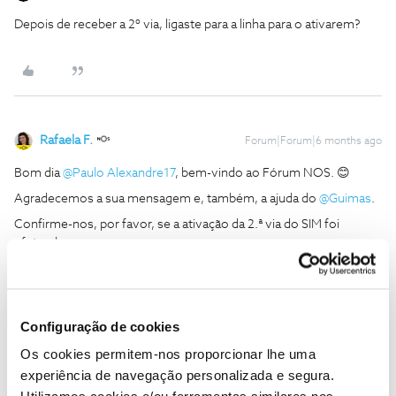
Depois de receber a 2º via, ligaste para a linha para o ativarem?
Rafaela F.
Forum|Forum|6 months ago
Bom dia ​
@Paulo Alexandre17
, bem-vindo ao Fórum NOS. 😊
Agradecemos a sua mensagem e, também, a ajuda do ​
@Guimas
.
Confirme-nos, por favor, se a ativação da 2.ª via do SIM foi
efetuada com sucesso.
Obrigada
Ajude a comunidade a encontrar informação relevante. Marque
Configuração de cookies
como "Melhor Resposta" e faça "Like" nos melhores comentários.
Os cookies permitem-nos proporcionar lhe uma
Siga os perfis da moderação, através da opção "Seguir", para estar
experiência de navegação personalizada e segura.
sempre a par das últimas novidades.