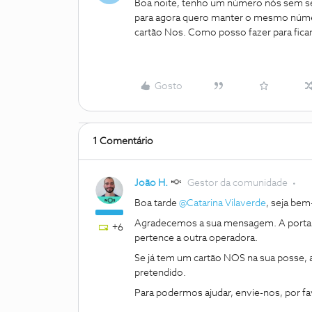
Boa noite, tenho um número nós sem se
para agora quero manter o mesmo número
cartão Nos. Como posso fazer para fica
Gosto
1 Comentário
João H.
Gestor da comunidade
Boa tarde
@Catarina Vilaverde
, seja be
Agradecemos a sua mensagem. A portab
+6
pertence a outra operadora.
Se já tem um cartão NOS na sua posse, ap
pretendido.
Para podermos ajudar, envie-nos, por f