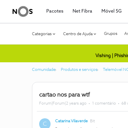
Pacotes
Net Fibra
Móvel 5G
Grupos
As
Categorias
Centro de Ajuda
Vishing | Phish
Comunidade
Produtos e serviços
Telemóvel N
cartao nos para wtf
Forum|Forum|2 years ago
1 comentário
68 
Catarina Vilaverde
Bit
C