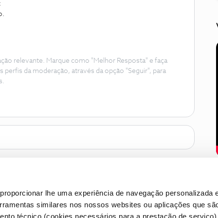
;
o.
ação relevante. Marque como "Melhor Resposta" e faça
s perfis da moderação, através da opção "Seguir", para
s.
proporcionar lhe uma experiência de navegação personalizada e
erramentas similares nos nossos websites ou aplicações que sã
nto técnico (cookies necessários para a prestação de serviço)