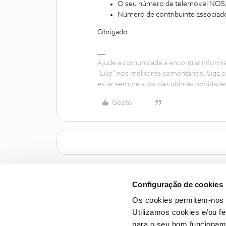
O seu número de telemóvel NOS
Número de contribuinte associad
Obrigado
Ajude a comunidade a encontrar inform
"Like" nos melhores comentários. Siga o
estar sempre a par das ultimas novidade
Gosto
Configuração de cookies
Os cookies permitem-nos 
Utilizamos cookies e/ou f
para o seu bom funcioname