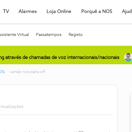
TV
Alarmes
Loja Online
Porquê a NOS
Aju
sistente Virtual
Passatempos
Registo
ing através de chamadas de voz internacionais/nacionais
OS
cartao nos para wtf
visualizações