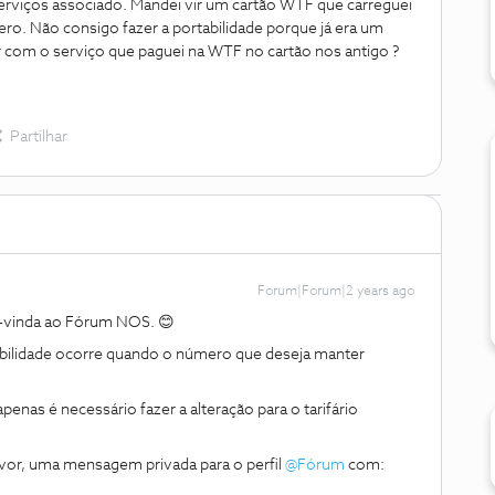
rviços associado. Mandei vir um cartão WTF que carreguei
. Não consigo fazer a portabilidade porque já era um
r com o serviço que paguei na WTF no cartão nos antigo ?
Partilhar
Forum|Forum|2 years ago
m-vinda ao Fórum NOS. 😊
ilidade ocorre quando o número que deseja manter
enas é necessário fazer a alteração para o tarifário
avor, uma mensagem privada para o perfil
@Fórum
com: