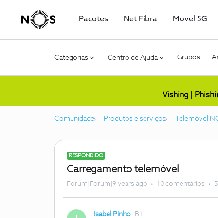
Pacotes
Net Fibra
Móvel 5G
Grupos
As
Categorias
Centro de Ajuda
Vishing | Phish
Comunidade
Produtos e serviços
Telemóvel N
RESPONDIDO
Carregamento telemóvel
Forum|Forum|9 years ago
10 comentários
5
Isabel Pinho
Bit