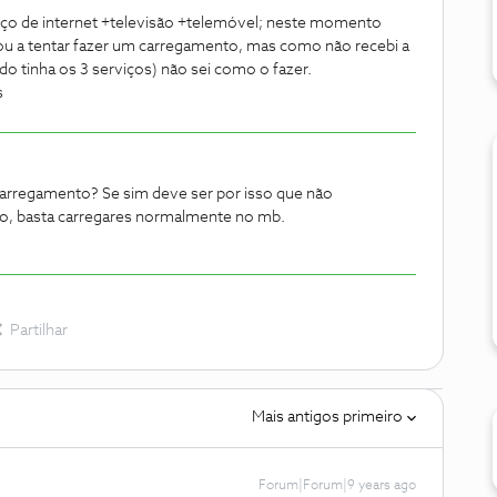
iço de internet +televisão +telemóvel; neste momento
ou a tentar fazer um carregamento, mas como não recebi a
do tinha os 3 serviços) não sei como o fazer.
s
e carregamento? Se sim deve ser por isso que não
aso, basta carregares normalmente no mb.
Partilhar
Mais antigos primeiro
Forum|Forum|9 years ago