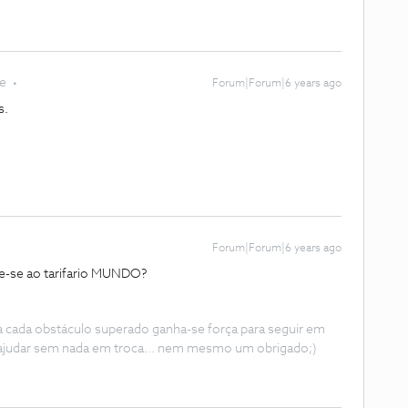
te
Forum|Forum|6 years ago
s.
Forum|Forum|6 years ago
re-se ao tarifario MUNDO?
 a cada obstáculo superado ganha-se força para seguir em
ajudar sem nada em troca... nem mesmo um obrigado;)