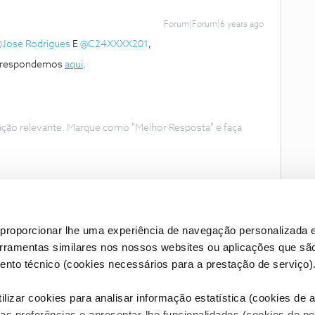
Forum|Forum|6 years ago
Jose Rodrigues
E
@C24XXXX201
,
he respondemos
aqui
.
ação relevante. Marque como "Melhor Resposta" e faça
proporcionar lhe uma experiência de navegação personalizada e
erramentas similares nos nossos websites ou aplicações que sã
nto técnico (cookies necessários para a prestação de serviço)
lizar cookies para analisar informação estatística (cookies de an
as preferências e apresentar-lhe funcionalidades (cookies de p
Condições do Fórum NOS
Accessibility statement