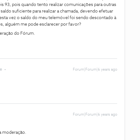
is 93, pois quando tento realizar comunicações para outras
saldo suficiente para realizar a chamada, devendo efetuar
ta vez o saldo do meu telemóvel foi sendo descontado à
s, alguém me pode esclarecer por favor?
deração do Fórum.
te
Forum|Forum|6 years ago
Forum|Forum|6 years ago
da moderação.