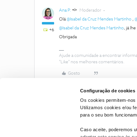
Ana P.
Moderador
Olá
@Isabel da Cruz Mendes Martinho
,
@
@Isabel da Cruz Mendes Martinho
, já l
+6
Obrigada
Ajude a comunidade a encontrar inform
"Like" nos melhores comentários.
Gosto
Configuração de cookies
Os cookies permitem-nos 
Utilizamos cookies e/ou f
para o seu bom funcioname
Caso aceite, poderemos uti
adaptar este serviço às su