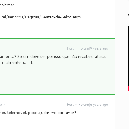
roblema:
ovel/servicos/Paginas/Gestao-de-Saldo.aspx
Forum|Forum|9 years ago
egamento? Se sim deve ser por isso que não recebes faturas.
 normalmente no mb.
te
Forum|Forum|6 years ago
eu telemóvel, pode ajudar-me por favor?