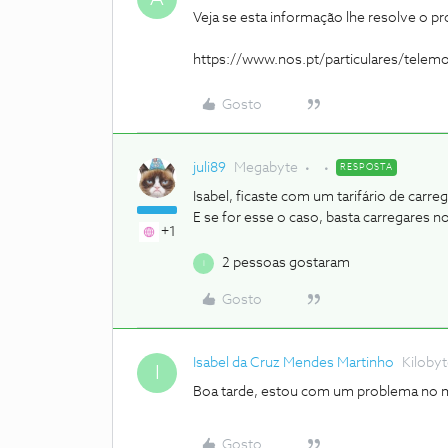
Veja se esta informação lhe resolve o p
https://www.nos.pt/particulares/telem
Gosto
juli89
Megabyte
RESPOSTA
Isabel, ficaste com um tarifário de carr
E se for esse o caso, basta carregares
+1
2 pessoas gostaram
I
Gosto
Isabel da Cruz Mendes Martinho
Kiloby
I
Boa tarde, estou com um problema no m
Gosto