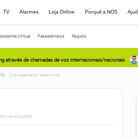
TV
Alarmes
Loja Online
Porquê a NOS
Aju
sistente Virtual
Passatempos
Registo
ing através de chamadas de voz internacionais/nacionais
OS
Carregamento telemóvel
68 visualizações