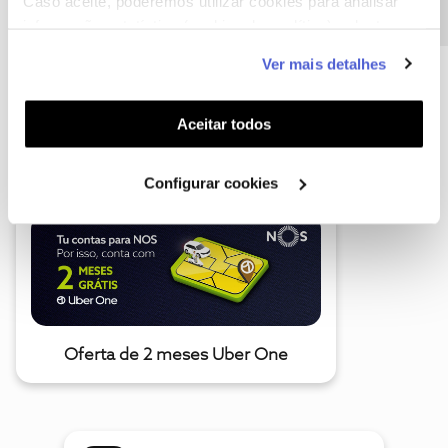
Caso aceite, poderemos utilizar cookies para analisar
informação estatística (cookies de analítica), adaptar
este serviço às suas preferências e apresentar-lhe
Ver mais detalhes
funcionalidades (cookies de personalização e
funcionalidade) e adaptar anúncios aos seus interesses
A poupança que COMBINA
(cookies de publicidade personalizada). Pode gerir a
Aceitar todos
utilização dos cookies clicando em "
Configurar
Cookies
".
Configurar cookies
Oferta de 2 meses Uber One