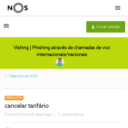
Menu
Iniciar sessão
Vishing | Phishing através de chamadas de voz
internacionais/nacionais
Telemóvel NOS
PERGUNTA
cancelar tarifário
Forum|Forum|3 years ago
7 comentários