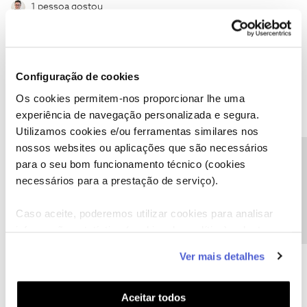
1 pessoa gostou
Configuração de cookies
Mário P.
Forum|Forum|3 years ago
Os cookies permitem-nos proporcionar lhe uma
experiência de navegação personalizada e segura.
@Juliana M. Santos Bertuci
, pode, por favor, confirmar se enviou
Utilizamos cookies e/ou ferramentas similares nos
para o perfil
@Fórum
.
Isto porque não verificamos que tenhamos recebido uma sua.
nossos websites ou aplicações que são necessários
Precisa de ajuda?
Obrigado
para o seu bom funcionamento técnico (cookies
necessários para a prestação de serviço).
Ajude a comunidade a encontrar informação relevante. Marque
Caso aceite, poderemos utilizar cookies para analisar
como "Melhor Resposta" e faça "Like" nos melhores comentários.
informação estatística (cookies de analítica), adaptar
este serviço às suas preferências e apresentar-lhe
Ver mais detalhes
funcionalidades (cookies de personalização e
funcionalidade) e adaptar anúncios aos seus interesses
(cookies de publicidade personalizada). Pode gerir a
Aceitar todos
Juliana M. Santos Bertuci
AUTOR
Forum|Forum|3 years ago
J