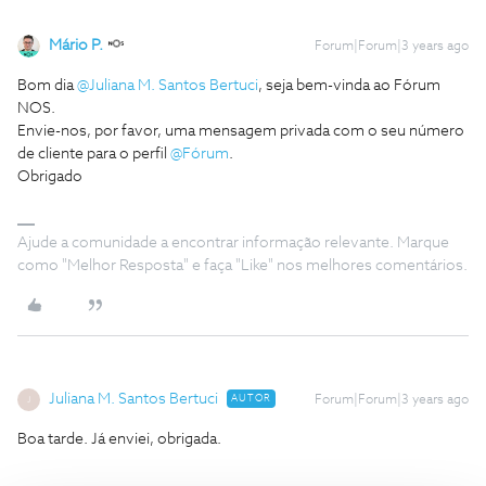
Mário P.
Forum|Forum|3 years ago
Bom dia
@Juliana M. Santos Bertuci
, seja bem-vinda ao Fórum
NOS.
Envie-nos, por favor, uma mensagem privada com o seu número
de cliente para o perfil
@Fórum
.
Obrigado
Ajude a comunidade a encontrar informação relevante. Marque
como "Melhor Resposta" e faça "Like" nos melhores comentários.
Juliana M. Santos Bertuci
AUTOR
Forum|Forum|3 years ago
J
Boa tarde. Já enviei, obrigada.