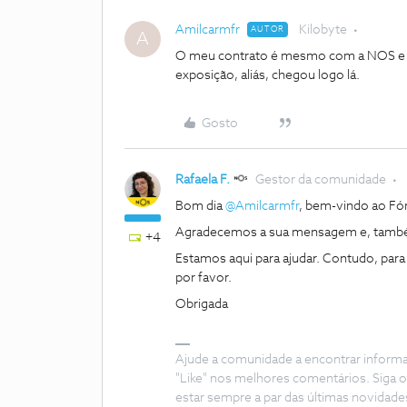
Amilcarmfr
Kilobyte
AUTOR
A
O meu contrato é mesmo com a NOS e 
exposição, aliás, chegou logo lá.
Gosto
Rafaela F.
Gestor da comunidade
Bom dia ​
@Amilcarmfr
, bem-vindo ao F
Agradecemos a sua mensagem e, também
+4
Estamos aqui para ajudar. Contudo, para
por favor.
Obrigada
Ajude a comunidade a encontrar inform
"Like" nos melhores comentários. Siga o
estar sempre a par das últimas novidade