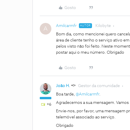
Gosto
Amilcarmfr
Kilobyte
AUTOR
A
Bom dia, como mencionei quero cancel
área de cliente tenho o serviço ativo em 
pelos visto não foi feito. Neste moment
postar aqui o meu número. Obrigado
Gosto
João H.
Gestor da comunidade
Boa tarde, ​
@Amilcarmfr
.
Agradecemos a sua mensagem. Vamos a
+6
Envie-nos, por favor, uma mensagem priva
telemóvel associado ao serviço.
Obrigado