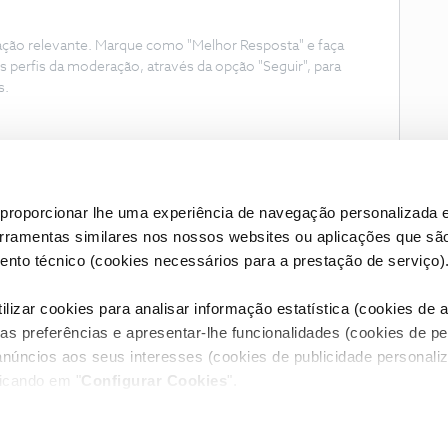
ação relevante. Marque como "Melhor Resposta" e faça
s perfis da moderação, através da opção "Seguir", para
s.
proporcionar lhe uma experiência de navegação personalizada e
erramentas similares nos nossos websites ou aplicações que sã
nto técnico (cookies necessários para a prestação de serviço)
lizar cookies para analisar informação estatística (cookies de an
as preferências e apresentar-lhe funcionalidades (cookies de p
Condições do Fórum NOS
Accessibility statement
anúncios aos seus interesses (cookies de publicidade personaliz
licando em "
Configurar Cookies
".
RIVACIDADE
CONFIGURAR COOKIES
QUALIDADE DE SERVIÇO