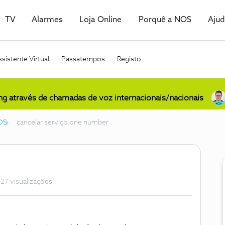
TV
Alarmes
Loja Online
Porquê a NOS
Aju
sistente Virtual
Passatempos
Registo
ing através de chamadas de voz internacionais/nacionais
OS
cancelar serviço one number
27 visualizações