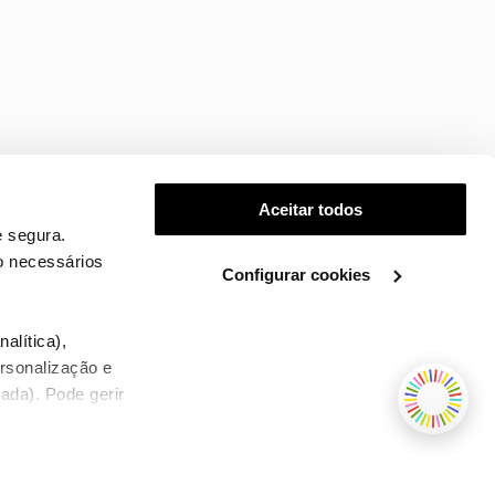
Aceitar todos
 segura.
o necessários
Configurar cookies
.
alítica),
ersonalização e
ada). Pode gerir
TERMOS E CONDIÇÕES
WHOLESALE