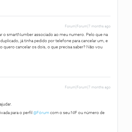
Forum|Forum|7 months ago
ar o smartNumber associado ao meu numero. Pelo que na
duplicado, já tinha pedido por telefone para cancelar um, e
o quero cancelar os dois, o que precisa saber? Não vou
Forum|Forum|7 months ago
judar.
da para o perfil ​
@Fórum
com o seu NIF ou número de