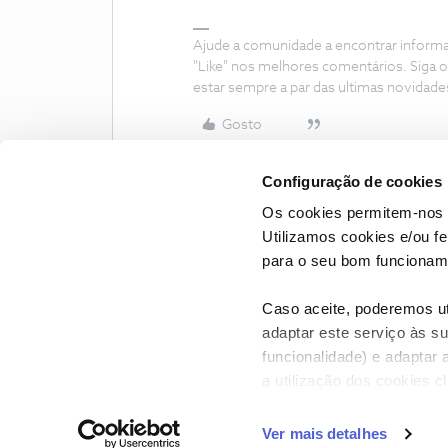
Ajude a comunidade a encontrar inform
"Like" nos melhores comentários. Siga o
estar sempre a par das ultimas novidade
Gosto
Configuração de cookies
Os cookies permitem-nos 
Utilizamos cookies e/ou f
para o seu bom funcioname
Caso aceite, poderemos uti
adaptar este serviço às su
funcionalidade) e adaptar 
a utilização dos cookies c
CONTACTOS
POLÍTICA DE P
Ver mais detalhes