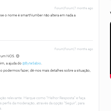
Forum|Forum|7 months ago
se o nome é smartNumber não altera em nada a
Forum|Forum|7 months ago
órum NOS. 😊
, a ajuda do ​
@ByteSábio
.
 o podermos fazer, dê-nos mais detalhes sobre a situação,
ação relevante. Marque como "Melhor Resposta" e faça
s perfis da moderação, através da opção "Seguir", para
s.