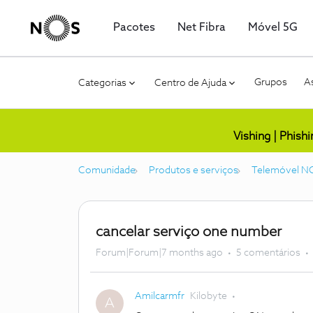
Pacotes
Net Fibra
Móvel 5G
Grupos
As
Categorias
Centro de Ajuda
Vishing | Phish
Comunidade
Produtos e serviços
Telemóvel N
cancelar serviço one number
Forum|Forum|7 months ago
5 comentários
Amilcarmfr
Kilobyte
A