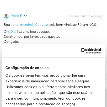
Mário P.
Forum|Forum|2 years ago
Boa noite,
@Andreia Gouveia
, seja bem-vinda ao Fórum NOS.
O
@Olaf
fez uma boa questão.
Detalhe-nos, por favor, a sua questão.
Obrigado,
Ajude a comunidade a encontrar informação relevante. Marque
como "Melhor Resposta" e faça "Like" nos melhores comentários.
Configuração de cookies
Os cookies permitem-nos proporcionar lhe uma
experiência de navegação personalizada e segura.
Utilizamos cookies e/ou ferramentas similares nos
nossos websites ou aplicações que são necessários
para o seu bom funcionamento técnico (cookies
necessários para a prestação de serviço).