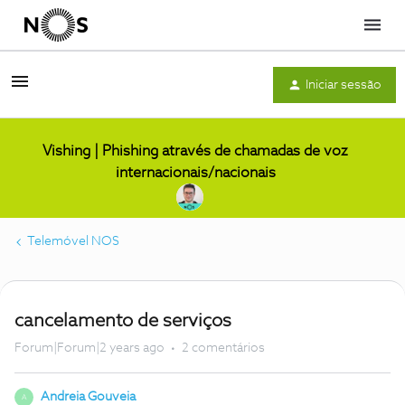
Menu
Iniciar sessão
Vishing | Phishing através de chamadas de voz
internacionais/nacionais
Telemóvel NOS
cancelamento de serviços
Forum|Forum|2 years ago
2 comentários
Andreia Gouveia
A