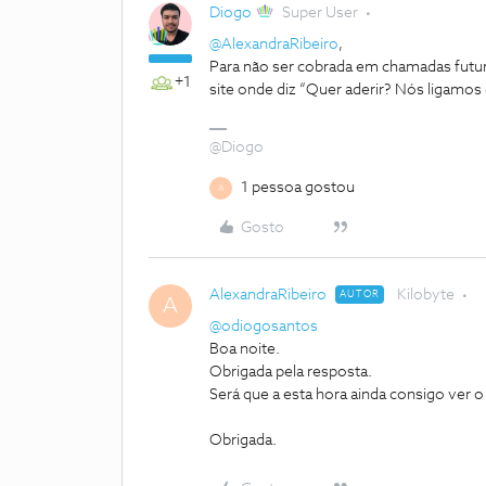
Diogo
Super User
@AlexandraRibeiro
,
Para não ser cobrada em chamadas futura
+1
site onde diz “Quer aderir? Nós ligamos g
@Diogo
1 pessoa gostou
A
Gosto
AlexandraRibeiro
Kilobyte
AUTOR
A
@odiogosantos
Boa noite.
Obrigada pela resposta.
Será que a esta hora ainda consigo ver
Obrigada.