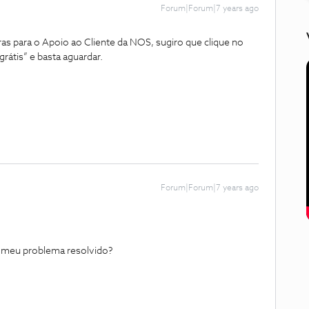
Forum|Forum|7 years ago
s para o Apoio ao Cliente da NOS, sugiro que clique no
rátis” e basta aguardar.
Forum|Forum|7 years ago
 o meu problema resolvido?