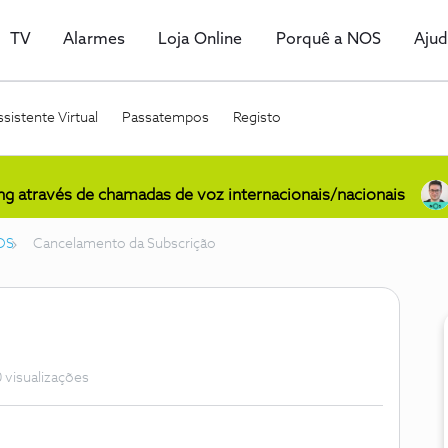
TV
Alarmes
Loja Online
Porquê a NOS
Aju
sistente Virtual
Passatempos
Registo
ing através de chamadas de voz internacionais/nacionais
OS
Cancelamento da Subscrição
 visualizações