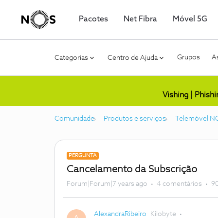
Pacotes
Net Fibra
Móvel 5G
Grupos
As
Categorias
Centro de Ajuda
Vishing | Phish
Comunidade
Produtos e serviços
Telemóvel N
PERGUNTA
Cancelamento da Subscrição
Forum|Forum|7 years ago
4 comentários
90
AlexandraRibeiro
Kilobyte