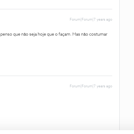
Forum|Forum|7 years ago
te, penso que não seja hoje que o façam. Mas não costumar
Forum|Forum|7 years ago