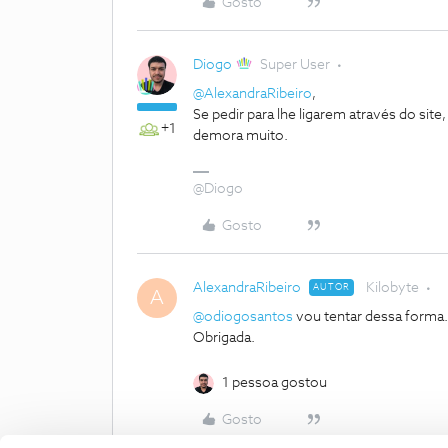
Gosto
Diogo
Super User
@AlexandraRibeiro
,
Se pedir para lhe ligarem através do si
+1
demora muito.
@Diogo
Gosto
AlexandraRibeiro
Kilobyte
AUTOR
A
@odiogosantos
vou tentar dessa forma.
Obrigada.
1 pessoa gostou
Gosto