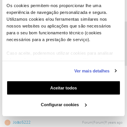
Cumpts.
Os cookies permitem-nos proporcionar lhe uma
experiência de navegação personalizada e segura.
Utilizamos cookies e/ou ferramentas similares nos
nossos websites ou aplicações que são necessários
Precisa de ajuda?
para o seu bom funcionamento técnico (cookies
necessários para a prestação de serviço).
IFB
Forum|Forum|9 years ago
Boas Fernando,
Caso aceite, poderemos utilizar cookies para analisar
Compraste o telemóvel como sendo dual sim? É que no site têm
informação estatística (cookies de analítica), adaptar
a informação de que a capacidade é de apenas um cartão sim.
este serviço às suas preferências e apresentar-lhe
Ver mais detalhes
funcionalidades (cookies de personalização e
Cumps
funcionalidade) e adaptar anúncios aos seus interesses
(cookies de publicidade personalizada). Pode gerir a
Aceitar todos
The Cat who drinks wine, and knows stuff
utilização dos cookies clicando em "
Configurar
Cookies
".
Configurar cookies
JoãoS222
Forum|Forum|9 years ago
J