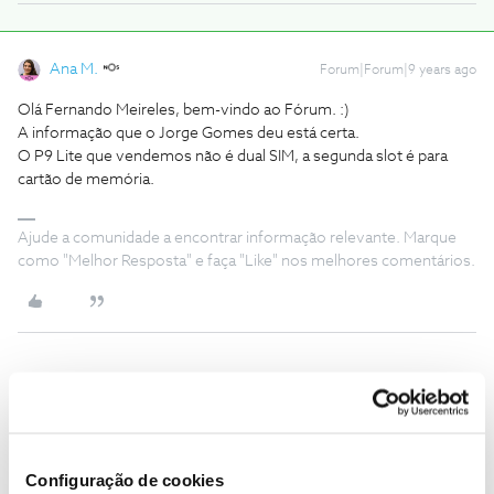
Ana M.
Forum|Forum|9 years ago
Olá Fernando Meireles, bem-vindo ao Fórum. :)
A informação que o Jorge Gomes deu está certa.
O P9 Lite que vendemos não é dual SIM, a segunda slot é para
cartão de memória.
Ajude a comunidade a encontrar informação relevante. Marque
como "Melhor Resposta" e faça "Like" nos melhores comentários.
JoãoS222
Forum|Forum|9 years ago
J
Boa tarde Ana Mendes
Por favor esclareça-me. Se compro um telemovel como sendo
Configuração de cookies
dual sim, por que carga de agua ele não é dual sim?