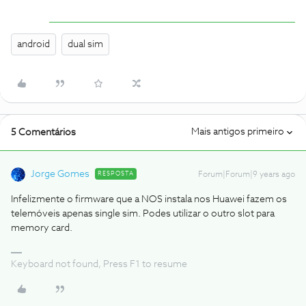
android
dual sim
Mais antigos primeiro
5 Comentários
Jorge Gomes
RESPOSTA
Forum|Forum|9 years ago
Infelizmente o firmware que a NOS instala nos Huawei fazem os
telemóveis apenas single sim. Podes utilizar o outro slot para
memory card.
Keyboard not found, Press F1 to resume