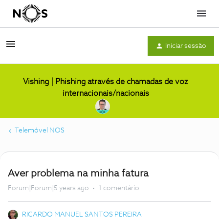
Menu
Iniciar sessão
Vishing | Phishing através de chamadas de voz
internacionais/nacionais
Telemóvel NOS
Aver problema na minha fatura
Forum|Forum|5 years ago
1 comentário
RICARDO MANUEL SANTOS PEREIRA