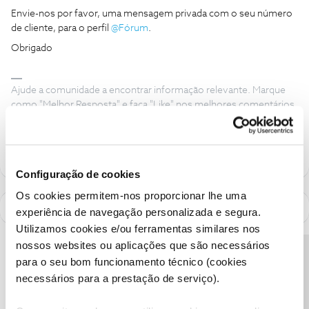
Envie-nos por favor, uma mensagem privada com o seu número
de cliente, para o perfil
@Fórum
.
Obrigado
Ajude a comunidade a encontrar informação relevante. Marque
como "Melhor Resposta" e faça "Like" nos melhores comentários.
Siga os perfis da moderação, através da opção "Seguir", para estar
sempre a par das ultimas novidades.
Configuração de cookies
Os cookies permitem-nos proporcionar lhe uma
experiência de navegação personalizada e segura.
Utilizamos cookies e/ou ferramentas similares nos
nossos websites ou aplicações que são necessários
Precisa de ajuda?
para o seu bom funcionamento técnico (cookies
necessários para a prestação de serviço).