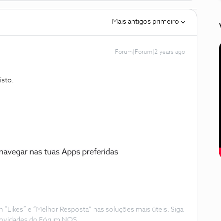
Mais antigos primeiro
Forum|Forum|2 years ago
isto.
Likes” e “Melhor Resposta” nas soluções mais úteis. Siga
e novidades do Fórum NOS.