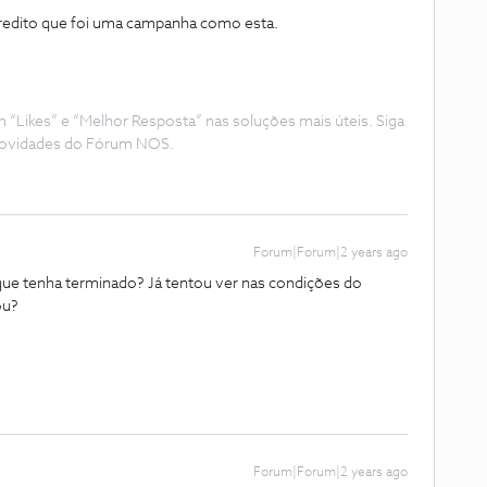
acredito que foi uma campanha como esta.
Likes” e “Melhor Resposta” nas soluções mais úteis. Siga
e novidades do Fórum NOS.
Forum|Forum|2 years ago
ue tenha terminado? Já tentou ver nas condições do
ou?
Forum|Forum|2 years ago