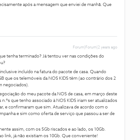
recisamente após a mensagem que enviei de manhã. Que
Forum|Forum|2 years ago
ue tenha terminado? Já tentou ver nas condições do
ou?
nclusive incluído na fatura do pacote de casa. Quando
B que os telemóveis da NOS KIDS têm (ao contrário dos 2
am negociados).
negociação do meu pacote da NOS de casa, em março deste
s n.ºs que tenho associado à NOS KIDS iriam ser atualizados
ar, e confirmaram que sim. Atualizava de acordo com o
ampanha e sim como oferta de serviço que passou a ser de
amente assim, com os 5Gb riscados e ao lado, os 10Gb.
link, já não existiam os 10Gb. Que conveniente!