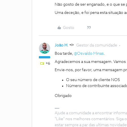
Não gosto de ser enganado, e o que se 
Uma deceção, e foi pena esta situação 
Gosto
João H.
Gestor da comunidade
Boa tarde,
@Osvaldo Minas
.
Agradecemos a sua mensagem. Vamos aju
+6
Envie-nos, por favor, uma mensagem pri
O seu número de cliente NOS
Número de contribuinte associad
Obrigado
Ajude a comunidade a encontrar inform
"Like" nos melhores comentários. Siga o
estar sempre a par das ultimas novidade