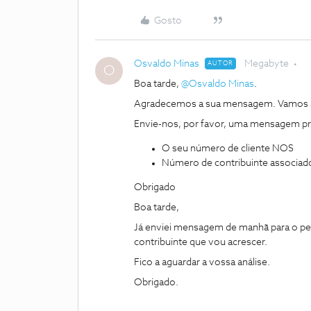
Gosto
Osvaldo Minas
Megabyte
AUTOR
O
Boa tarde,
@Osvaldo Minas
.
Agradecemos a sua mensagem. Vamos aju
Envie-nos, por favor, uma mensagem pri
O seu número de cliente NOS
Número de contribuinte associad
Obrigado
Boa tarde,
Já enviei mensagem de manhã para o per
contribuinte que vou acrescer.
Fico a aguardar a vossa análise.
Obrigado.