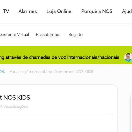
TV
Alarmes
Loja Online
Porquê a NOS
Aju
sistente Virtual
Passatempos
Registo
ing através de chamadas de voz internacionais/nacionais
OS
Atualização do tarifário de internet NOS KIDS
net NOS KIDS
4 visualizações