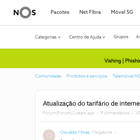
Pacotes
Net Fibra
Móvel 5G
Grupos
As
Categorias
Centro de Ajuda
Vishing | Phish
Comunidade
Produtos e serviços
Telemóvel N
Atualização do tarifário de inter
Forum|Forum|2 years ago
9 comentários
10
Osvaldo Minas
Megabyte
O