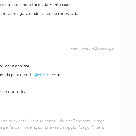
passou aqui hoje foi exatamente isso.
acontecer agora e não antes de renovação.
Forum|Forum|2 years ago
dar a analisar.
vada para o perfil
@Fórum
com:
o ao contrato
ação relevante. Marque como "Melhor Resposta" e faça
s perfis da moderação, através da opção "Seguir", para
s.