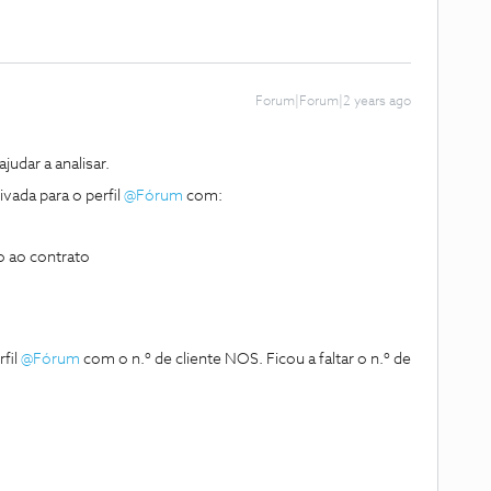
Forum|Forum|2 years ago
dar a analisar.
vada para o perfil
@Fórum
com:
o ao contrato
fil
@Fórum
com o n.º de cliente NOS. Ficou a faltar o n.º de