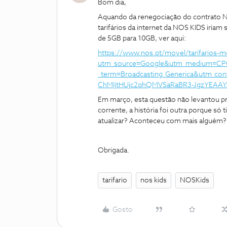
Bom dia,
Aquando da renegociação do contrato 
tarifários da internet da NOS KIDS iriam
de 5GB para 10GB, ver aqui:
https://www.nos.pt/movel/tarifarios-mo
utm_source=Google&utm_medium=CP
_term=Broadcasting_Generica&utm_con
ChMIjtHUjc2qhQMVSaRaBR3-JgzYEAAY
Em março, esta questão não levantou p
corrente, a história foi outra porque s
atualizar? Aconteceu com mais alguém?
Obrigada.
tarifario
nos kids
NOSKids
Gosto