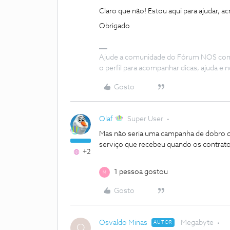
Claro que não! Estou aqui para ajudar, 
Obrigado
Ajude a comunidade do Fórum NOS com “
o perfil para acompanhar dicas, ajuda 
Gosto
Olaf
Super User
Mas não seria uma campanha de dobro q
serviço que recebeu quando os contrat
+2
1 pessoa gostou
M
Gosto
Osvaldo Minas
Megabyte
AUTOR
O