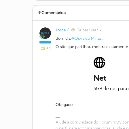
9 Comentários
Jorge C
Super User
Bom dia
@Osvaldo Minas
,
O site que partilhou mostra exatamente 
+4
Obrigado
Ajude a comunidade do Fórum NOS com “
o perfil para acompanhar dicas, ajuda 