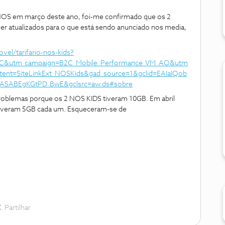
NOS em março deste ano, foi-me confirmado que os 2
 ser atualizados para o que está sendo anunciado nos media,
vel/tarifario-nos-kids?
C&utm_campaign=B2C_Mobile_Performance_VM_AO&utm
tent=SiteLinkExt_NOSKids&gad_source=1&gclid=EAIaIQob
ASABEgKGtPD_BwE&gclsrc=aw.ds#sobre
roblemas porque os 2 NOS KIDS tiveram 10GB. Em abril
ó tiveram 5GB cada um. Esqueceram-se de
Partilhar