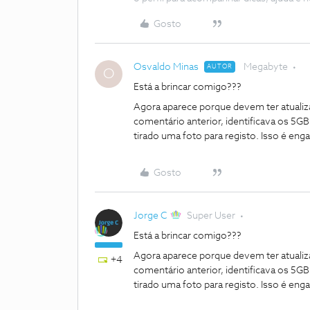
Gosto
Osvaldo Minas
Megabyte
AUTOR
O
Está a brincar comigo???
Agora aparece porque devem ter atuali
comentário anterior, identificava os 5GB
tirado uma foto para registo. Isso é eng
Gosto
Jorge C
Super User
Está a brincar comigo???
Agora aparece porque devem ter atuali
+4
comentário anterior, identificava os 5GB
tirado uma foto para registo. Isso é eng