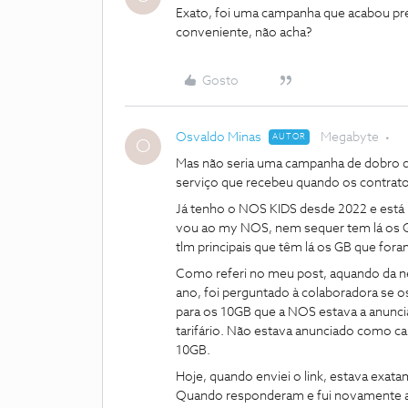
Exato, foi uma campanha que acabou p
conveniente, não acha?
Gosto
Osvaldo Minas
Megabyte
AUTOR
O
Mas não seria uma campanha de dobro q
serviço que recebeu quando os contrat
Já tenho o NOS KIDS desde 2022 e está i
vou ao my NOS, nem sequer tem lá os G
tlm principais que têm lá os GB que for
Como referi no meu post, aquando da 
ano, foi perguntado à colaboradora se o
para os 10GB que a NOS estava a anunci
tarifário. Não estava anunciado como c
10GB.
Hoje, quando enviei o link, estava exat
Quando responderam e fui novamente ao 