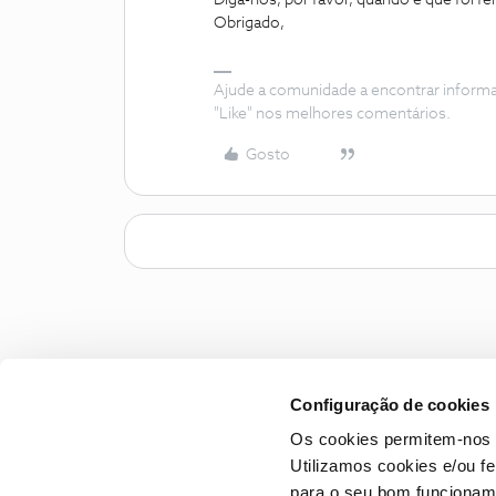
Diga-nos, por favor, quando é que foi fei
Obrigado,
Ajude a comunidade a encontrar inform
"Like" nos melhores comentários.
Gosto
Configuração de cookies
Os cookies permitem-nos 
Utilizamos cookies e/ou f
para o seu bom funcioname