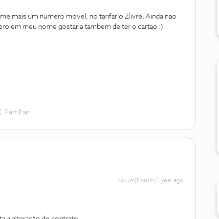
-me mais um numero movel, no tarifario Zlivre. Ainda nao
mero em meu nome gostaria tambem de ter o cartao :)
Partilhar
Forum|Forum|1 year ago