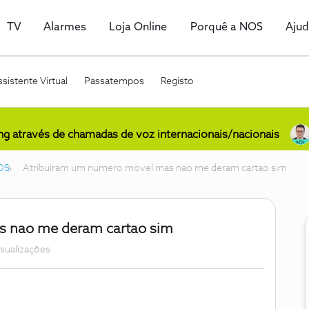
TV
Alarmes
Loja Online
Porquê a NOS
Aju
sistente Virtual
Passatempos
Registo
ing através de chamadas de voz internacionais/nacionais
OS
Atribuiram um numero movel mas nao me deram cartao sim
s nao me deram cartao sim
isualizações