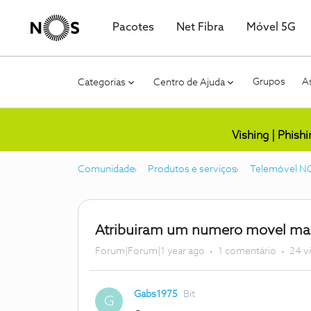
Pacotes
Net Fibra
Móvel 5G
Grupos
As
Categorias
Centro de Ajuda
Vishing | Phish
Comunidade
Produtos e serviços
Telemóvel N
Atribuiram um numero movel ma
Forum|Forum|1 year ago
1 comentário
24 v
Gabs1975
Bit
G