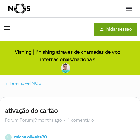
Menu
Iniciar sessão
Vishing | Phishing através de chamadas de voz
internacionais/nacionais
Telemóvel NOS
ativação do cartão
Forum|Forum|9 months ago
1 comentário
micheloliveira90
M