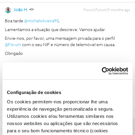
João H.
Forum|Forum|9 months ago
Boa tarde ​
@micheloliveira90
,
Lamentamos a situação que descreve. Vamos ajudar.
Envie-nos, por favor, uma mensagem privada para o perfil ​
@Fórum
com o seu NIF e número de telemóvel em causa.
Obrigado
Ajude a comunidade a encontrar informação relevante. Marque
como "Melhor Resposta" e faça "Like" nos melhores comentários.
Siga os perfis da moderação, através da opção "Seguir", para estar
sempre a par das ultimas novidades.
Configuração de cookies
Os cookies permitem-nos proporcionar lhe uma
experiência de navegação personalizada e segura.
Utilizamos cookies e/ou ferramentas similares nos
nossos websites ou aplicações que são necessários
para o seu bom funcionamento técnico (cookies