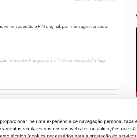
Forum|Forum|5 years ago
móvel em questão e PIN original, por mensagem privada,
ação relevante. Marque como "Melhor Resposta" e faça
proporcionar lhe uma experiência de navegação personalizada e
erramentas similares nos nossos websites ou aplicações que sã
nto técnico (cookies necessários para a prestação de serviço)