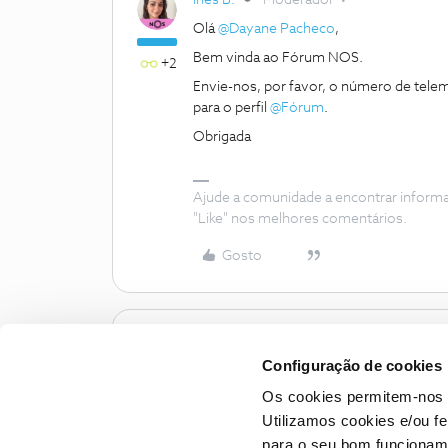
Inês B.
Moderador
Olá
@Dayane Pacheco
,
Bem vinda ao Fórum NOS.
+2
Envie-nos, por favor, o número de tele
para o perfil
@Fórum
.
Obrigada
Ajude a comunidade a encontrar inform
"Like" nos melhores comentários.
Gosto
Configuração de cookies
Os cookies permitem-nos 
Utilizamos cookies e/ou f
para o seu bom funcioname