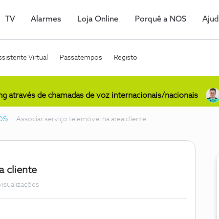
TV
Alarmes
Loja Online
Porquê a NOS
Aju
sistente Virtual
Passatempos
Registo
ing através de chamadas de voz internacionais/nacionais
OS
Associar serviço telemóvel na area cliente
a cliente
visualizações