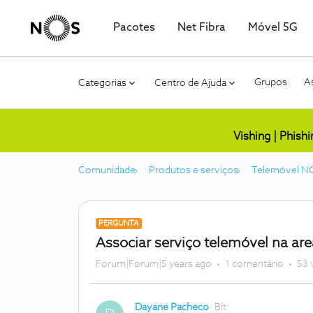
Pacotes
Net Fibra
Móvel 5G
Grupos
As
Categorias
Centro de Ajuda
Vishing | Phish
Comunidade
Produtos e serviços
Telemóvel N
PERGUNTA
Associar serviço telemóvel na are
Forum|Forum|5 years ago
1 comentário
53 
Dayane Pacheco
Bit