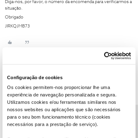
Diga-nos, por favor, o número da encomenda para verificarmos a
situação.
Obrigado
JIRKQJMB73
Olaf
Forum|Forum|3 years ago
Configuração de cookies
Hoje é sábado não me parece que isso vá acontecer
Os cookies permitem-nos proporcionar lhe uma
experiência de navegação personalizada e segura.
Utilizamos cookies e/ou ferramentas similares nos
nossos websites ou aplicações que são necessários
Precisa de ajuda?
para o seu bom funcionamento técnico (cookies
Sandy isa
necessários para a prestação de serviço).
AUTOR
Forum|Forum|3 years ago
S
Hoje é sábado não me parece que isso vá acontecer