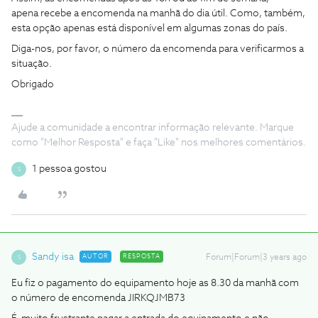
apena recebe a encomenda na manhã do dia útil. Como, também,
esta opção apenas está disponível em algumas zonas do país.
Diga-nos, por favor, o número da encomenda para verificarmos a
situação.
Obrigado
Ajude a comunidade a encontrar informação relevante. Marque
como "Melhor Resposta" e faça "Like" nos melhores comentários.
1 pessoa gostou
S
Sandy isa
AUTOR
RESPOSTA
Forum|Forum|3 years ago
S
Eu fiz o pagamento do equipamento hoje as 8.30 da manhã com
o número de encomenda JIRKQJMB73