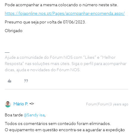
Pode acompanhar a mesma colocando o número neste site.
https://lojaonline.nos.pt/Pages/acompanhar-encomenda.aspx/
Presumo que seja por volta de 07/06/2023.
Obrigado
Ajude a comunidade do Fórum NOS com “Likes” e “Melhor
Resposta” nas soluções mais úteis. Siga o perfil para acompanhar
dicas, ajuda e novidades do Fórum NOS.
Mário P.
Forum|Forum|3 years ago
Boa tarde
@Sandy isa
,
Todos os comentários sem conteúdo foram eliminados.
O equipamento em questão encontra-se a aguardar a expedição