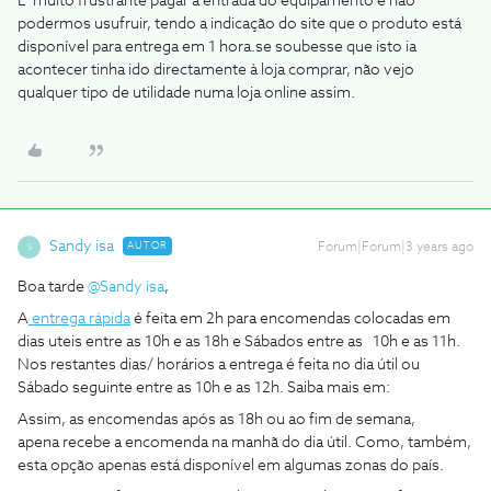
É muito frustrante pagar a entrada do equipamento e não
podermos usufruir, tendo a indicação do site que o produto está
disponível para entrega em 1 hora.se soubesse que isto ia
acontecer tinha ido directamente à loja comprar, não vejo
qualquer tipo de utilidade numa loja online assim.
Sandy isa
AUTOR
Forum|Forum|3 years ago
S
Boa tarde
@Sandy isa
,
A
entrega rápida
é feita em 2h para encomendas colocadas em
dias uteis entre as 10h e as 18h e Sábados entre as 10h e as 11h.
Nos restantes dias/ horários a entrega é feita no dia útil ou
Sábado seguinte entre as 10h e as 12h. Saiba mais em:
Assim, as encomendas após as 18h ou ao fim de semana,
apena recebe a encomenda na manhã do dia útil. Como, também,
esta opção apenas está disponível em algumas zonas do país.