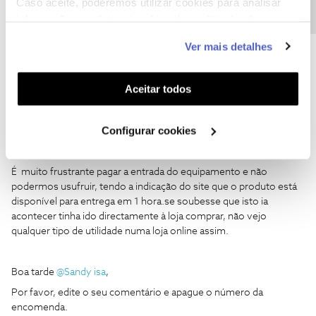
Caso aceite, poderemos utilizar cookies para analisar
Parece me que a mim tam não
informação estatística (cookies de analítica), adaptar
este serviço às suas preferências e apresentar-lhe
Ver mais detalhes
funcionalidades (cookies de personalização e
funcionalidade) e adaptar anúncios aos seus interesses
(cookies de publicidade personalizada). Pode gerir a
Aceitar todos
utilização dos cookies clicando em "
Configurar
Jorge C
Forum|Forum|3 years ago
Cookies
".
Configurar cookies
Eu fiz o pagamento do equipamento hoje as 8.30 da manhã com
o número de encomenda JIRKQJMB73
É muito frustrante pagar a entrada do equipamento e não
podermos usufruir, tendo a indicação do site que o produto está
disponível para entrega em 1 hora.se soubesse que isto ia
acontecer tinha ido directamente à loja comprar, não vejo
qualquer tipo de utilidade numa loja online assim.
Boa tarde
@Sandy isa
,
Por favor, edite o seu comentário e apague o número da
encomenda.