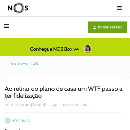
Menu
Iniciar sessão
Conheça a NOS Box v4
Telemóvel NOS
Ao retirar do plano de casa um WTF passo a
ter fidelização
Forum|Forum|2 months ago
6 comentários
mmnuno
M