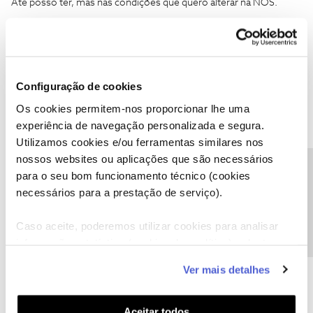
Até posso ter, mas nas condições que quero alterar na NOS.
Configuração de cookies
Jorge C
Forum|Forum|2 months ago
Os cookies permitem-nos proporcionar lhe uma
experiência de navegação personalizada e segura.
Bom dia ​
@mmnuno
,
Utilizamos cookies e/ou ferramentas similares nos
A única alternativa é retirar o número WTF e colocar outro para
nossos websites ou aplicações que são necessários
manter as condições.
Precisa de ajuda?
para o seu bom funcionamento técnico (cookies
Obrigado.
necessários para a prestação de serviço).
Ajude a comunidade do Fórum NOS com “Likes” e “Melhor
Caso aceite, poderemos utilizar cookies para analisar
Resposta” nas soluções mais úteis. Siga o perfil para acompanhar
informação estatística (cookies de analítica), adaptar
dicas, ajuda e novidades do Fórum NOS.
este serviço às suas preferências e apresentar-lhe
Ver mais detalhes
funcionalidades (cookies de personalização e
funcionalidade) e adaptar anúncios aos seus interesses
(cookies de publicidade personalizada). Pode gerir a
Aceitar todos