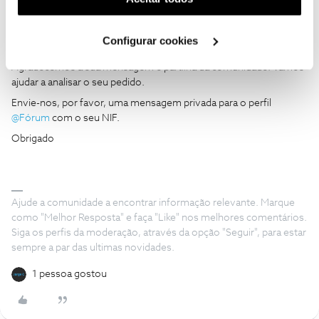
utilização dos cookies clicando em "
Configurar
João H.
Forum|Forum|2 months ago
Cookies
".
Configurar cookies
Boa tarde ​
@mmnuno
,
Agradecemos a sua mensagem e partilha da comunidade. Vamos
ajudar a analisar o seu pedido.
Envie-nos, por favor, uma mensagem privada para o perfil ​
@Fórum
com o seu NIF.
Obrigado
Ajude a comunidade a encontrar informação relevante. Marque
como "Melhor Resposta" e faça "Like" nos melhores comentários.
Siga os perfis da moderação, através da opção "Seguir", para estar
sempre a par das ultimas novidades.
1 pessoa gostou