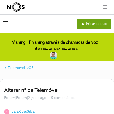
Menu
Iniciar sessão
Vishing | Phishing através de chamadas de voz
internacionais/nacionais
Telemóvel NOS
Alterar nº de Telemóvel
Forum|Forum|2 years ago
5 comentários
LaraRibasSilva
L