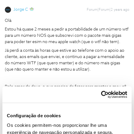
Jorge C
Forum|Forum|2 years ago
Olá
Estou há quase 2 meses a pedir a portabilidade de um número wtf
para um número NOS que subscrevi com o pacote mais gigas
para poder ter esim no meu apple watch (que o wtf não tem).
Já perdi a conta às horas que estive ao telefone com o apoio ao
cliente, aos emails que enviei, e continuo a pagar a mensalidade
do número WTF (que quero manter) e do número mais gigas
(que não quero manter e não estou a utilizar).
Pelo amor de deus, o que preciso de fazer para manter o meu nº
actual wtf no tarifário novo mais gigas?!
Mais valia ter subscrito um tarifário noutro operador e pedir para
Configuração de cookies
lá a portabilidade!!!!
Os cookies permitem-nos proporcionar lhe uma
experiência de navegação personalizada e segura.