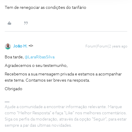
Tem de renegociar as condições do tarifário
João H.
Forum|Forum|2 years ago
Boa tarde,
@LaraRibasSilva
Agradecemos o seu testemunho,
Recebemos a sua mensagem privada e estamos a acompanhar
este tema. Contamos ser breves na resposta.
Obrigado
Ajude a comunidade a encontrar informação relevante. Marque
como "Melhor Resposta" e faça "Like" nos melhores comentários.
Siga os perfis da moderação, através da opção "Seguir", para estar
sempre a par das ultimas novidades.