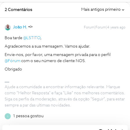
Mais antigos primeiro
2 Comentários
João H.
Forum|Forum|4 years ago
Boa tarde
@LSTITO
,
Agradecemos a sua mensagem. Vamos ajudar.
Envie-nos, por favor, uma mensagem privada para o perfil
@Fórum
com o seu número de cliente NOS.
Obrigado
Ajude a comunidade a encontrar informação relevante. Marque
como "Melhor Resposta" e faça "Like" nos melhores comentários.
Siga os perfis da moderação, através da opção "Seguir", para estar
sempre a par das ultimas novidades.
1 pessoa gostou
L