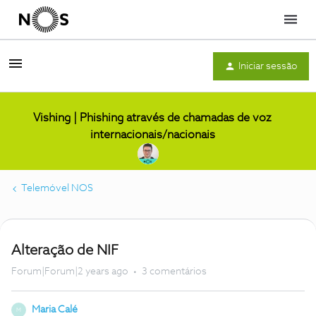
Menu
Iniciar sessão
Vishing | Phishing através de chamadas de voz
internacionais/nacionais
Telemóvel NOS
Alteração de NIF
Forum|Forum|2 years ago
3 comentários
Maria Calé
M