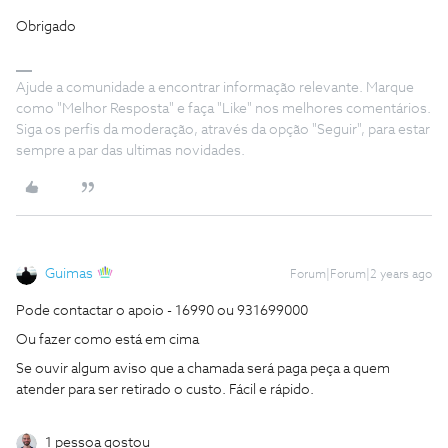
Obrigado
Ajude a comunidade a encontrar informação relevante. Marque
como "Melhor Resposta" e faça "Like" nos melhores comentários.
Siga os perfis da moderação, através da opção "Seguir", para estar
sempre a par das ultimas novidades.
Guimas
Forum|Forum|2 years ago
Pode contactar o apoio - 16990 ou 931699000
Ou fazer como está em cima
Se ouvir algum aviso que a chamada será paga peça a quem
atender para ser retirado o custo. Fácil e rápido.
1 pessoa gostou