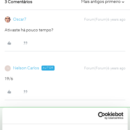
Mais antigos primeiro
3 Comentários
Oscar7
Forum|Forum|6 years ago
Ativaste há pouco tempo?
Nelson Carlos
AUTOR
Forum|Forum|6 years ago
N
19/6
Tiago C.
RESPOSTA
Forum|Forum|6 years ago
Olá
@Nelson Carlos
,