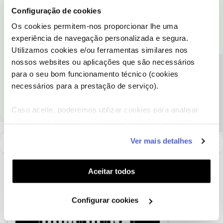
Configuração de cookies
Para o conseguirmos ajudar, pedimos que nos envie o seu
número de Cliente NOS ou o NIF do titular do serviço através de
Os cookies permitem-nos proporcionar lhe uma
mensagem privada.
experiência de navegação personalizada e segura.
Utilizamos cookies e/ou ferramentas similares nos
Ajude a comunidade a encontrar informação relevante. Marque
nossos websites ou aplicações que são necessários
Precisa de ajuda?
como "Melhor Resposta" e faça "Like" nos melhores comentários.
para o seu bom funcionamento técnico (cookies
necessários para a prestação de serviço).
1 pessoa gostou
N
Caso aceite, poderemos utilizar cookies para analisar
informação estatística (cookies de analítica), adaptar
este serviço às suas preferências e apresentar-lhe
Ver mais detalhes
funcionalidades (cookies de personalização e
funcionalidade) e adaptar anúncios aos seus interesses
(cookies de publicidade personalizada). Pode gerir a
Aceitar todos
utilização dos cookies clicando em "
Configurar
Cookies
".
Configurar cookies