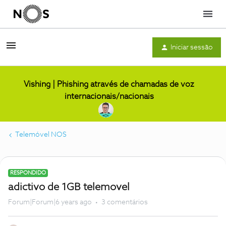
Menu
Iniciar sessão
Vishing | Phishing através de chamadas de voz
internacionais/nacionais
Telemóvel NOS
RESPONDIDO
adictivo de 1GB telemovel
Forum|Forum|6 years ago
3 comentários