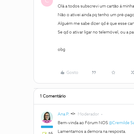
C
Olá a todos subscrevi um cartão á minh
Não o ativei ainda pq tenho um pré-pag
Alguém me sabe dizer qd é que esse car
Se qd o ativar ligar no telemóvel, ou a pa
obg
Gosto
1 Comentário
Ana P.
Moderador
Bem-vinda ao Fórum NOS
@Cremilde S
Lamentamos a demora na resposta.
+6