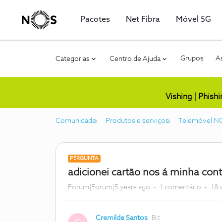
Pacotes
Net Fibra
Móvel 5G
Grupos
As
Categorias
Centro de Ajuda
Vishing | Phish
Comunidade
Produtos e serviços
Telemóvel N
PERGUNTA
adicionei cartão nos á minha con
Forum|Forum|5 years ago
1 comentário
18 
Cremilde Santos
Bit