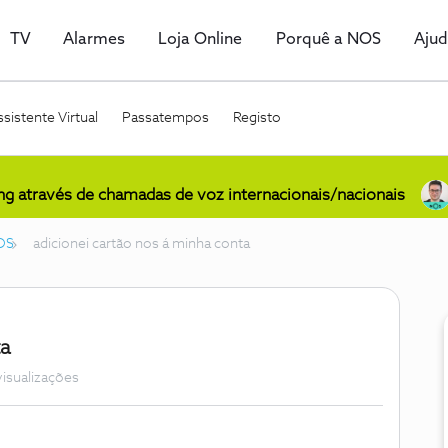
TV
Alarmes
Loja Online
Porquê a NOS
Aju
sistente Virtual
Passatempos
Registo
ing através de chamadas de voz internacionais/nacionais
OS
adicionei cartão nos á minha conta
ta
visualizações