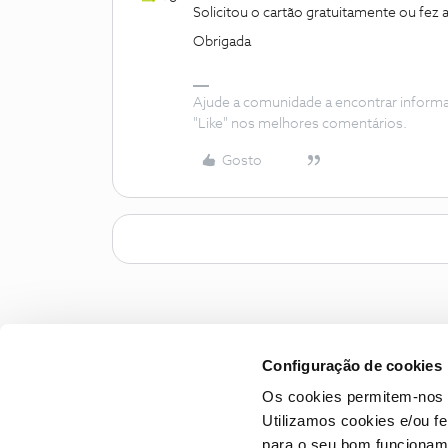
Solicitou o cartão gratuitamente ou fez
Obrigada
Ajude a comunidade a encontrar inform
"Like" nos melhores comentários.
Gosto
Configuração de cookies
Os cookies permitem-nos 
Utilizamos cookies e/ou f
para o seu bom funcioname