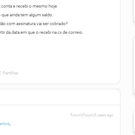
a conta e recebi o mesmo hoje.
o que ainda tem algum saldo.
tão com assinatura vai ser cobrado?
rtir da data em que o recebi na cx de correio.
Partilhar
Forum|Forum|5 years ago
antos
,