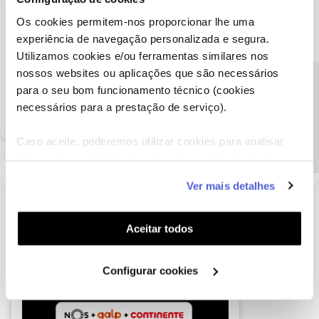
Obrigado
Os cookies permitem-nos proporcionar lhe uma
experiência de navegação personalizada e segura.
Ajude a comunidade a encontrar informação relevante. Marque
Utilizamos cookies e/ou ferramentas similares nos
como "Melhor Resposta" e faça "Like" nos melhores comentários.
nossos websites ou aplicações que são necessários
Siga os perfis da moderação, através da opção "Seguir", para estar
Precisa de ajuda?
para o seu bom funcionamento técnico (cookies
sempre a par das ultimas novidades.
necessários para a prestação de serviço).
Caso aceite, poderemos utilizar cookies para analisar
informação estatística (cookies de analítica), adaptar
este serviço às suas preferências e apresentar-lhe
Ver mais detalhes
funcionalidades (cookies de personalização e
funcionalidade) e adaptar anúncios aos seus interesses
(cookies de publicidade personalizada). Pode gerir a
Aceitar todos
utilização dos cookies clicando em "
Configurar
Cookies
".
Configurar cookies