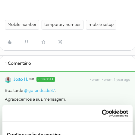
Mobile number
temporary number
mobile setup
1 Comentário
João H.
RESPOSTA
Forum|Forum|1 year ago
Boa tarde ​
@igorandrade87
,
Agradecemos a sua mensagem.
Para o efeito pretendido, sugerimos que consulte a oferta de pré-
pagos em vigor no
Site NOS
.
Partilhe com a comunidade caso surja alguma outra questão.
Estamos sempre disponíveis para ajudar.
Configuração de cookies