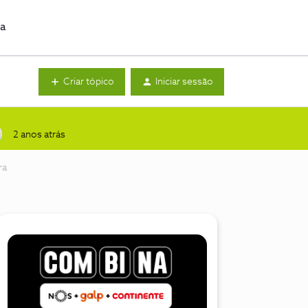
da
Criar tópico
Iniciar sessão
2 anos atrás
ra