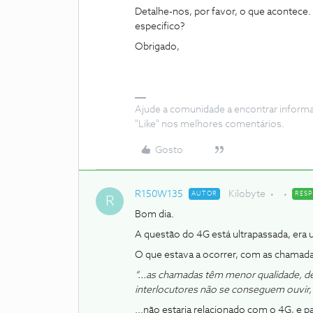
Detalhe-nos, por favor, o que acontece.
especifico?
Obrigado,
Ajude a comunidade a encontrar inform
"Like" nos melhores comentários.
Gosto
R150W135
Kilobyte
AUTOR
RES
R
Bom dia.
A questão do 4G está ultrapassada, era 
O que estava a ocorrer, com as chamadas
“...as chamadas têm menor qualidade, d
interlocutores não se conseguem ouvir,
...não estaria relacionado com o 4G, e 