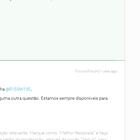
Forum|Forum|1 year ago
lha
@R150W135
,
lguma outra questão. Estamos sempre disponíveis para
ação relevante. Marque como "Melhor Resposta" e faça
s perfis da moderação, através da opção "Seguir", para