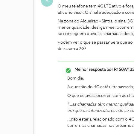
R
O meu telefone tem 4G LTE ativo e fora d
ativa no visor. O sinal é adequado e co
Na zona do Algueirão - Sintra, o sinal 
menor qualidade, desligam-se, ocorrem 
se conseguem ouvir, as chamadas desli
Podem ver o que se passa? Será que ao
deixaram a 2G?
Melhor resposta por
R150W13
Bom dia.
A questão do 4G está ultrapassada,
O que estava a ocorrer, com as cha
“...as chamadas têm menor qualida
em que os interlocutores não se c
...não estaria relacionado com o 4
correm as chamadas nos próximos 