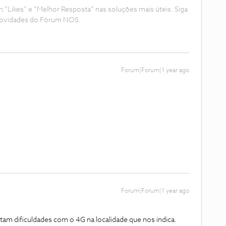
Likes” e “Melhor Resposta” nas soluções mais úteis. Siga
e novidades do Fórum NOS.
Forum|Forum|1 year ago
Forum|Forum|1 year ago
am dificuldades com o 4G na localidade que nos indica.