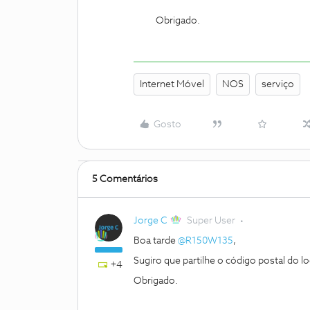
Obrigado.
Internet Móvel
NOS
serviço
Gosto
5 Comentários
Jorge C
Super User
Boa tarde
@R150W135
,
Sugiro que partilhe o código postal do 
+4
Obrigado.