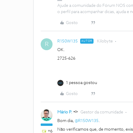
Ajude a comunidade do Fórum NOS com “
o perfil para acompanhar dicas, ajuda 
Gosto
R150W135
Kilobyte
AUTOR
R
OK.
2725-626
1 pessoa gostou
Gosto
Mário P.
Gestor da comunidade
Bom dia,
@R150W135
.
Não verificamos que, de momento, exist
+6