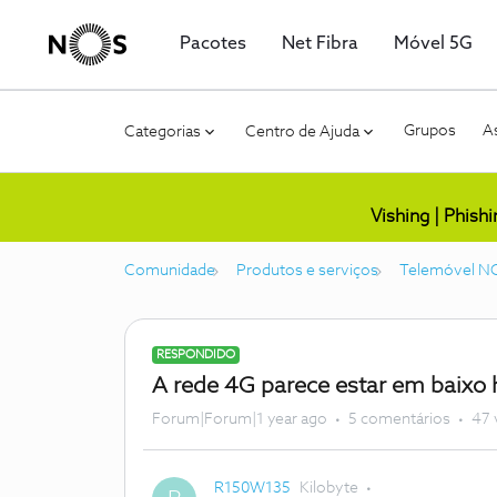
Pacotes
Net Fibra
Móvel 5G
Grupos
As
Categorias
Centro de Ajuda
Vishing | Phish
Comunidade
Produtos e serviços
Telemóvel N
RESPONDIDO
A rede 4G parece estar em baixo h
Forum|Forum|1 year ago
5 comentários
47 
R150W135
Kilobyte