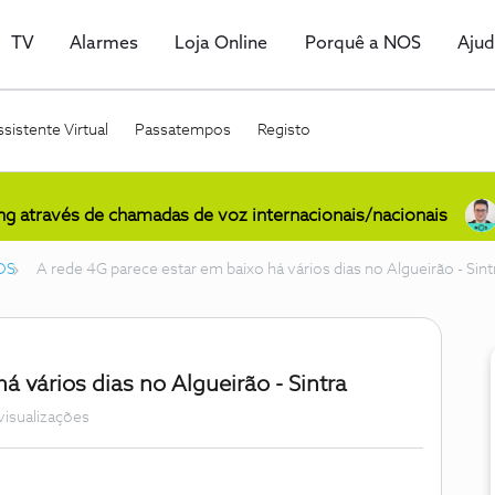
TV
Alarmes
Loja Online
Porquê a NOS
Aju
sistente Virtual
Passatempos
Registo
ing através de chamadas de voz internacionais/nacionais
OS
A rede 4G parece estar em baixo há vários dias no Algueirão - Sint
á vários dias no Algueirão - Sintra
visualizações