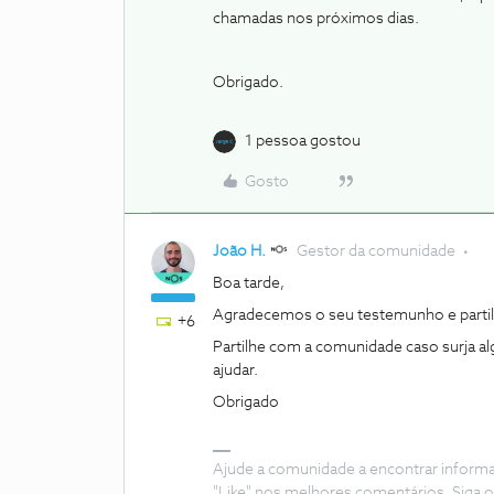
chamadas nos próximos dias.
Obrigado.
1 pessoa gostou
Gosto
João H.
Gestor da comunidade
Boa tarde,
Agradecemos o seu testemunho e parti
+6
Partilhe com a comunidade caso surja a
ajudar.
Obrigado
Ajude a comunidade a encontrar inform
"Like" nos melhores comentários. Siga o