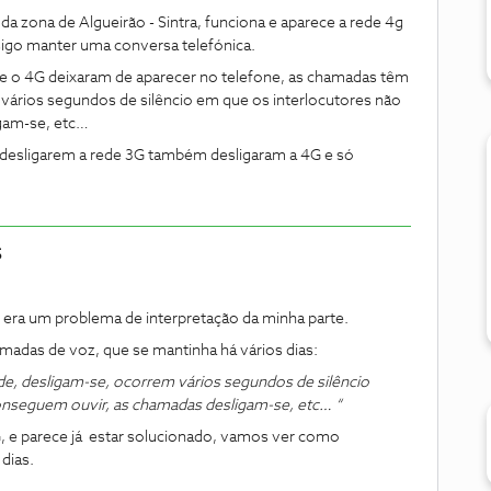
a zona de Algueirão - Sintra, funciona e aparece a rede 4g
nsigo manter uma conversa telefónica.
3G e o 4G deixaram de aparecer no telefone, as chamadas têm
vários segundos de silêncio em que os interlocutores não
gam-se, etc…
 desligarem a rede 3G também desligaram a 4G e só
5
 era um problema de interpretação da minha parte.
madas de voz, que se mantinha há vários dias:
de, desligam-se, ocorrem vários segundos de silêncio
onseguem ouvir, as chamadas desligam-se, etc… “
G, e parece já estar solucionado, vamos ver como
dias.