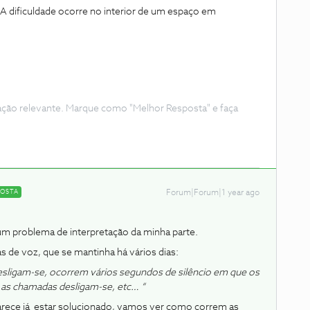
 A dificuldade ocorre no interior de um espaço em
ação relevante. Marque como "Melhor Resposta" e faça
POSTA
Forum|Forum|1 year ago
um problema de interpretação da minha parte.
 de voz, que se mantinha há vários dias:
esligam-se, ocorrem vários segundos de silêncio em que os
 as chamadas desligam-se, etc… “
parece já estar solucionado, vamos ver como correm as