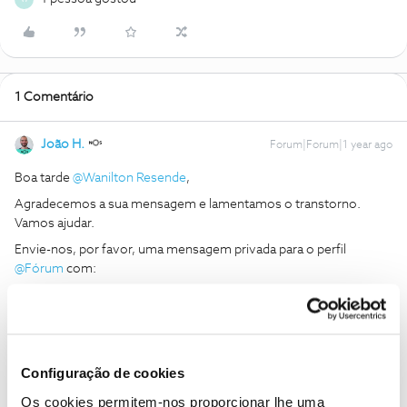
1 Comentário
João H.
Forum|Forum|1 year ago
Boa tarde
@Wanilton Resende
,
Agradecemos a sua mensagem e lamentamos o transtorno.
Vamos ajudar.
Envie-nos, por favor, uma mensagem privada para o perfil
@Fórum
com:
O seu número de cliente NOS;
Número de contribuinte associado ao contrato;
Obrigado
Configuração de cookies
Os cookies permitem-nos proporcionar lhe uma