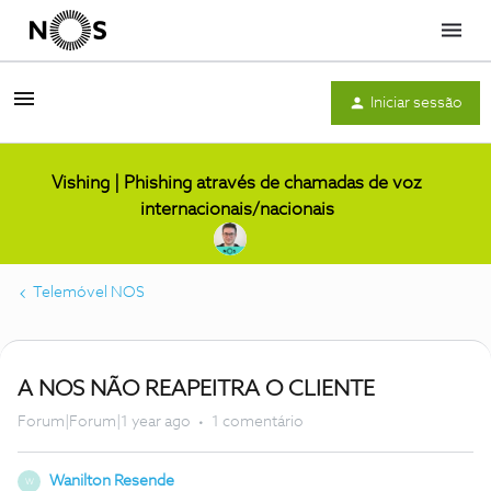
Menu
Iniciar sessão
Vishing | Phishing através de chamadas de voz
internacionais/nacionais
Telemóvel NOS
A NOS NÃO REAPEITRA O CLIENTE
Forum|Forum|1 year ago
1 comentário
Wanilton Resende
W