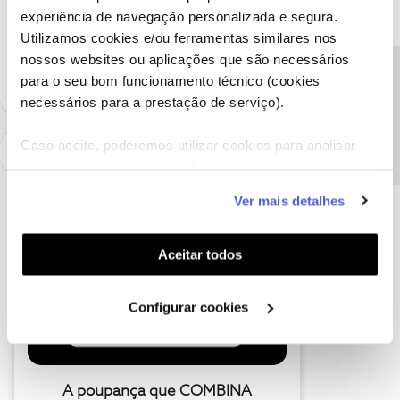
Ajude a comunidade a encontrar informação relevante. Marque
experiência de navegação personalizada e segura.
como "Melhor Resposta" e faça "Like" nos melhores comentários.
Utilizamos cookies e/ou ferramentas similares nos
Siga os perfis da moderação, através da opção "Seguir", para estar
sempre a par das ultimas novidades.
nossos websites ou aplicações que são necessários
Precisa de ajuda?
para o seu bom funcionamento técnico (cookies
necessários para a prestação de serviço).
Caso aceite, poderemos utilizar cookies para analisar
informação estatística (cookies de analítica), adaptar
este serviço às suas preferências e apresentar-lhe
Ver mais detalhes
funcionalidades (cookies de personalização e
funcionalidade) e adaptar anúncios aos seus interesses
(cookies de publicidade personalizada). Pode gerir a
Aceitar todos
utilização dos cookies clicando em "
Configurar
Cookies
".
Configurar cookies
A poupança que COMBINA