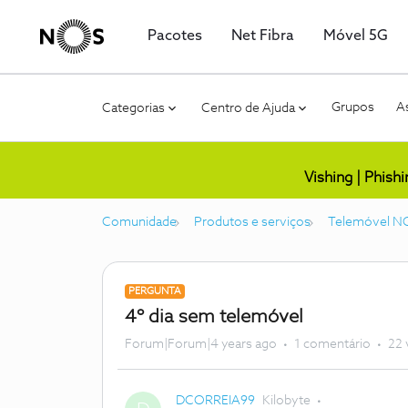
Pacotes
Net Fibra
Móvel 5G
Grupos
As
Categorias
Centro de Ajuda
Vishing | Phish
Comunidade
Produtos e serviços
Telemóvel N
PERGUNTA
4º dia sem telemóvel
Forum|Forum|4 years ago
1 comentário
22 
DCORREIA99
Kilobyte