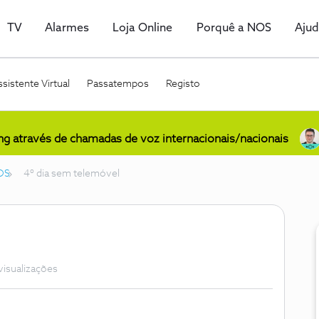
TV
Alarmes
Loja Online
Porquê a NOS
Aju
sistente Virtual
Passatempos
Registo
ing através de chamadas de voz internacionais/nacionais
OS
4º dia sem telemóvel
visualizações