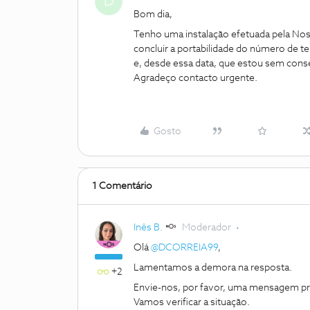
D
Bom dia,
Tenho uma instalação efetuada pela Nos 
concluir a portabilidade do número de t
e, desde essa data, que estou sem con
Agradeço contacto urgente.
Gosto
1 Comentário
Inês B.
Moderador
Olá
@DCORREIA99
,
Lamentamos a demora na resposta.
+2
Envie-nos, por favor, uma mensagem pri
Vamos verificar a situação.