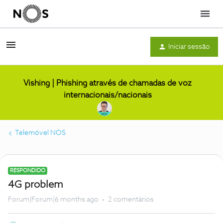
Menu
Iniciar sessão
Vishing | Phishing através de chamadas de voz
internacionais/nacionais
Telemóvel NOS
RESPONDIDO
4G problem
Forum|Forum|6 months ago
2 comentários