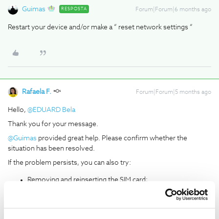
Guimas
RESPOSTA
Forum|Forum|6 months ago
Restart your device and/or make a “ reset network settings “
Rafaela F.
Forum|Forum|5 months ago
Hello, ​
@EDUARD Bela
Thank you for your message.
@Guimas
provided great help. Please confirm whether the
situation has been resolved.
If the problem persists, you can also try:
Removing and reinserting the SIM card;
Testing the SIM card in another phone (if possible);
Trying the connection in a different area, if you can.
We look forward to your feedback.