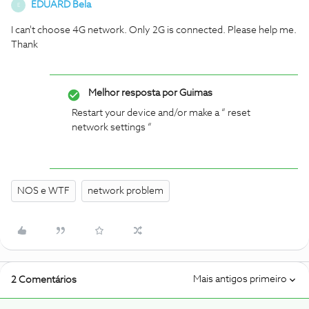
EDUARD Bela
E
I can't choose 4G network. Only 2G is connected. Please help me.
Thank
Melhor resposta por
Guimas
Restart your device and/or make a “ reset
network settings “
NOS e WTF
network problem
Mais antigos primeiro
2 Comentários