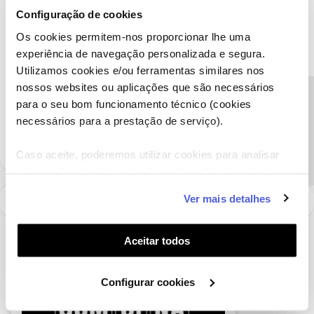
Configuração de cookies
Thank you.
Os cookies permitem-nos proporcionar lhe uma
experiência de navegação personalizada e segura.
Utilizamos cookies e/ou ferramentas similares nos
Ajude a comunidade a encontrar informação relevante. Marque
nossos websites ou aplicações que são necessários
como "Melhor Resposta" e faça "Like" nos melhores comentários.
Precisa de ajuda?
para o seu bom funcionamento técnico (cookies
Siga os perfis da moderação, através da opção "Seguir", para estar
necessários para a prestação de serviço).
sempre a par das últimas novidades.
Caso aceite, poderemos utilizar cookies para analisar
informação estatística (cookies de analítica), adaptar
este serviço às suas preferências e apresentar-lhe
Ver mais detalhes
funcionalidades (cookies de personalização e
funcionalidade) e adaptar anúncios aos seus interesses
(cookies de publicidade personalizada). Pode gerir a
Aceitar todos
utilização dos cookies clicando em "
Configurar
Cookies
".
Configurar cookies