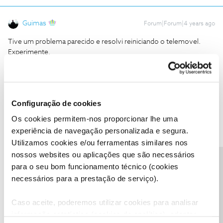
Guimas
Forum|Forum|4 years ago
Tive um problema parecido e resolvi reiniciando o telemovel.
Experimente.
1 pessoa gostou
Configuração de cookies
Os cookies permitem-nos proporcionar lhe uma
experiência de navegação personalizada e segura.
João H.
Forum|Forum|4 years ago
Utilizamos cookies e/ou ferramentas similares nos
nossos websites ou aplicações que são necessários
Boa tarde
@Catarina peixeiro
,
Precisa de ajuda?
para o seu bom funcionamento técnico (cookies
Agradecemos a sua mensagem.
necessários para a prestação de serviço).
A comunidade prestou uma boa ajuda.
Confirme-nos, por favor, se a situação foi resolvida.
Caso aceite, poderemos utilizar cookies para analisar
Obrigado
informação estatística (cookies de analítica), adaptar