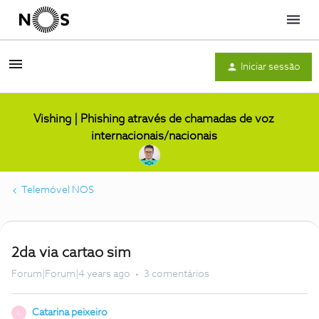
Menu
Iniciar sessão
Vishing | Phishing através de chamadas de voz
internacionais/nacionais
Telemóvel NOS
2da via cartao sim
Forum|Forum|4 years ago
3 comentários
Catarina peixeiro
C