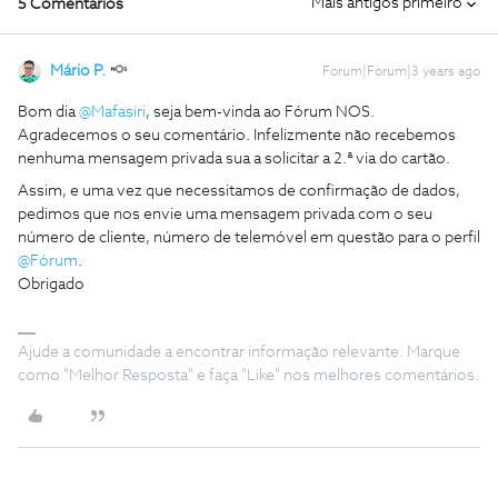
Mais antigos primeiro
5 Comentários
Mário P.
Forum|Forum|3 years ago
Bom dia
@Mafasiri
, seja bem-vinda ao Fórum NOS.
Agradecemos o seu comentário. Infelizmente não recebemos
nenhuma mensagem privada sua a solicitar a 2.ª via do cartão.
Assim, e uma vez que necessitamos de confirmação de dados,
pedimos que nos envie uma mensagem privada com o seu
número de cliente, número de telemóvel em questão para o perfil
@Fórum
.
Obrigado
Ajude a comunidade a encontrar informação relevante. Marque
como "Melhor Resposta" e faça "Like" nos melhores comentários.