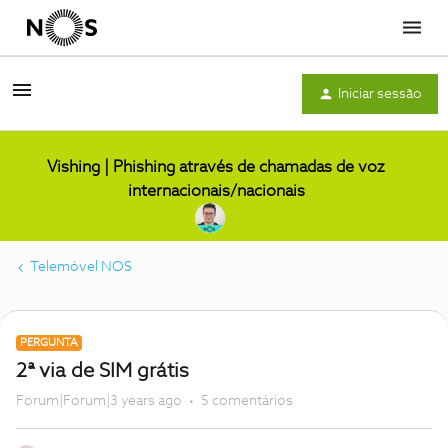
Menu
Iniciar sessão
Vishing | Phishing através de chamadas de voz
internacionais/nacionais
Telemóvel NOS
PERGUNTA
2ª via de SIM grátis
Forum|Forum|3 years ago
5 comentários