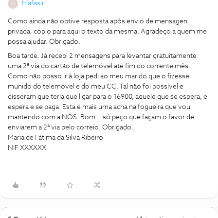
Mafasiri
M
Como ainda não obtive resposta após envio de mensagen
privada, copio para aqui o texto da mesma. Agradeço a quem me
possa ajudar. Obrigado.
Boa tarde. Já recebi 2 mensagens para levantar gratuitamente
uma 2ª via do cartão de telemóvel até fim do corrente mês.
Como não posso ir à loja pedi ao meu marido que o fizesse
munido do telemóvel e do meu CC. Tal não foi possível e
disseram que teria que ligar para o 16900, aquele que se espera, e
espera e se paga. Esta é mais uma acha na fogueira que vou
mantendo com a NÓS. Bom... só peço que façam o favor de
enviarem a 2ª via pelo correio. Obrigado.
Maria de Fátima da Silva Ribeiro
NIF XXXXXX