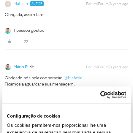
Mafasiri
AUTOR
Forum|Forum|3 years ago
M
Obrigada, assim farei.
1 pessoa gostou
Mário P.
Forum|Forum|3 years ago
Obrigado nós pela cooperação,
@Mafasiri
.
Ficamos a aguardar a sua mensagem.
Ajude a comunidade a encontrar informação relevante. Marque
como "Melhor Resposta" e faça "Like" nos melhores comentários.
Configuração de cookies
Os cookies permitem-nos proporcionar lhe uma
experiência de navegação personalizada e segura.