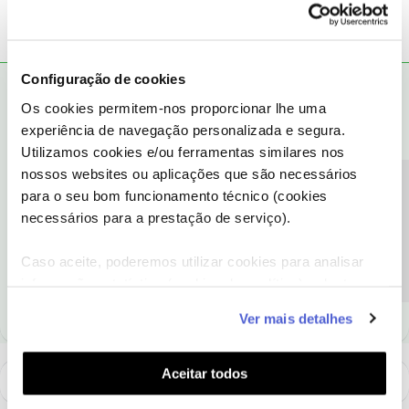
Configuração de cookies
Mário P.
RESPOSTA
Forum|Forum|7 years ago
Os cookies permitem-nos proporcionar lhe uma
Olá
@joão reis44
🙂
experiência de navegação personalizada e segura.
Utilizamos cookies e/ou ferramentas similares nos
Queremos ajuda-lo.
nossos websites ou aplicações que são necessários
Precisa de ajuda?
para o seu bom funcionamento técnico (cookies
Mas como estamos a falar de algo especifico e individual,
necessários para a prestação de serviço).
pedimos por favor, que nos contacte saiba como
aqui
.
Caso aceite, poderemos utilizar cookies para analisar
Ajude a comunidade a encontrar informação relevante. Marque
informação estatística (cookies de analítica), adaptar
como "Melhor Resposta" e faça "Like" nos melhores comentários.
este serviço às suas preferências e apresentar-lhe
Ver mais detalhes
funcionalidades (cookies de personalização e
funcionalidade) e adaptar anúncios aos seus interesses
(cookies de publicidade personalizada). Pode gerir a
Aceitar todos
utilização dos cookies clicando em "
Configurar