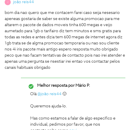
joão reis44
J
bom dia nao quero que me contacem farei caso seija nesesario
apeneas gostaria de saber se existe alguma promocao para me
altarem o pacote de dados moveis tinha 600 megas e veijo
aumetado para 1gb o tarifairo diz tem minutos e sms gratis para
todas as redes e antes dizia tem 600 megas de internet agora diz
1gb trata se de algma promocao temporaria ou nao sou cliente
nos 4i iris pacote mais antigo espero resposta muito obrigado
peco que nao facam tentativas de contacto pois nao irei atender e
apenas uma pergunta se nsestiar irei entao vos contactar pelos
canais habituais obrigado
Melhor resposta por
Mário P.
Olá
@joão reis44
🙂
Queremos ajuda-lo.
Mas como estamos a falar de algo especifico e
individual, pedimos por favor, que nos