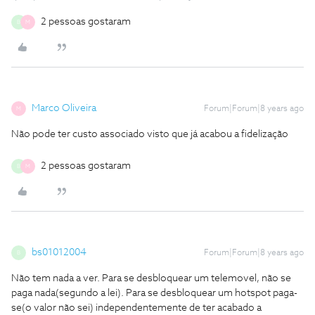
2 pessoas gostaram
B
M
Marco Oliveira
Forum|Forum|8 years ago
M
Não pode ter custo associado visto que já acabou a fidelização
2 pessoas gostaram
B
M
bs01012004
Forum|Forum|8 years ago
B
Não tem nada a ver. Para se desbloquear um telemovel, não se
paga nada(segundo a lei). Para se desbloquear um hotspot paga-
se(o valor não sei) independentemente de ter acabado a