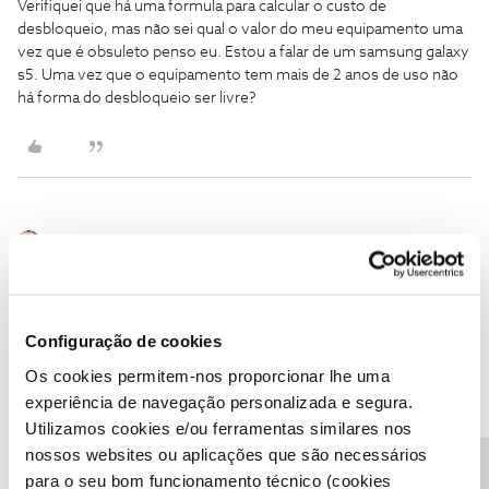
Verifiquei que há uma formula para calcular o custo de
desbloqueio, mas não sei qual o valor do meu equipamento uma
vez que é obsuleto penso eu. Estou a falar de um samsung galaxy
s5. Uma vez que o equipamento tem mais de 2 anos de uso não
há forma do desbloqueio ser livre?
Oscar7
Forum|Forum|8 years ago
@FÁBIOMD
comprado nessa altura sem fidelização, vai sempre
ter custos. Tens de ver quanto te custou e quanto custava na
altura desbloqueado. Na loja devem te dizer isso.
Configuração de cookies
Os cookies permitem-nos proporcionar lhe uma
experiência de navegação personalizada e segura.
Utilizamos cookies e/ou ferramentas similares nos
nossos websites ou aplicações que são necessários
Antonio Castro
Forum|Forum|8 years ago
para o seu bom funcionamento técnico (cookies