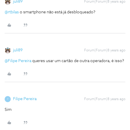
juli89
Forum|Forum|8 years ago
@rtbilas
o smartphone não está já desbloqueado?
juli89
Forum|Forum|8 years ago
@Filipe Pereira
queres usar um cartão de outra operadora, é isso?
Filipe Pereira
Forum|Forum|8 years ago
F
Sim