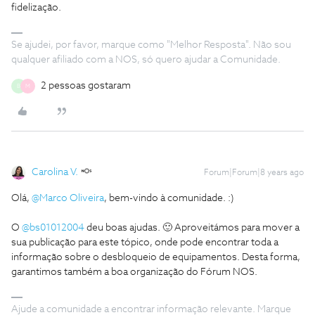
fidelização.
Se ajudei, por favor, marque como "Melhor Resposta". Não sou
qualquer afiliado com a NOS, só quero ajudar a Comunidade.
2 pessoas gostaram
B
M
Carolina V.
Forum|Forum|8 years ago
Olá,
@Marco Oliveira
, bem-vindo à comunidade. :)
O
@bs01012004
deu boas ajudas. 🙂 Aproveitámos para mover a
sua publicação para este tópico, onde pode encontrar toda a
informação sobre o desbloqueio de equipamentos. Desta forma,
garantimos também a boa organização do Fórum NOS.
Ajude a comunidade a encontrar informação relevante. Marque