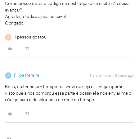
Como posso obter o codigo de desbloqueio se o site não deixa
avançar?
Agradeço toda a ajuda possivel.
Obrigado,
1 pessoa gostou
R
Filipe Pereira
Forum|Forum|8 years ago
F
Boas, eu tenho um hotspot da wow ou seja da antiga optimus
visto que a nos comprou essa parte é possível a nós enviar me o
código para o desbloqueio de rede do hotspot.