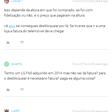
Oscar7
Forum|Forum|8 years ago
Isso depende da altura em que foi comprado, se foi com
fidelização ou não, e o preço que pagaram na altura.
vê
aqui
se consegues desbloquear por lá. Se tiveres que ir a uma
loja a fatura do telemóvel deve chegar.
qwerty
Forum|Forum|8 years ago
Q
Tenho um LG F60 adquirido em 2014 mas não sei da fatura? para
o desbloquear é necessário fatura? paga-se alguma coisa?
juli89
Forum|Forum|8 years ago