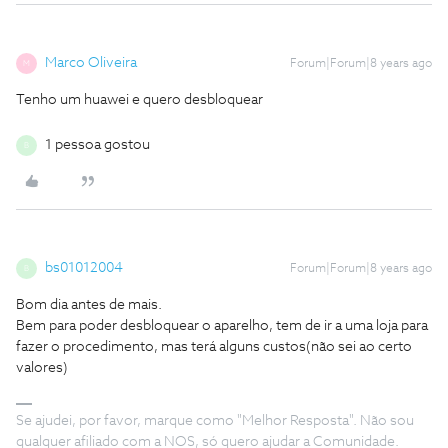
Marco Oliveira
Forum|Forum|8 years ago
M
Tenho um huawei e quero desbloquear
1 pessoa gostou
B
bs01012004
Forum|Forum|8 years ago
B
Bom dia antes de mais.
Bem para poder desbloquear o aparelho, tem de ir a uma loja para
fazer o procedimento, mas terá alguns custos(não sei ao certo
valores)
Se ajudei, por favor, marque como "Melhor Resposta". Não sou
qualquer afiliado com a NOS, só quero ajudar a Comunidade.