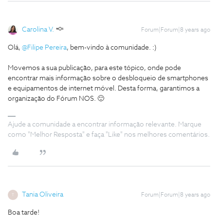
Carolina V.
Forum|Forum|8 years ago
Olá,
@Filipe Pereira
, bem-vindo à comunidade. :)
Movemos a sua publicação, para este tópico, onde pode
encontrar mais informação sobre o desbloqueio de smartphones
e equipamentos de internet móvel. Desta forma, garantimos a
organização do Fórum NOS. 🙂
Ajude a comunidade a encontrar informação relevante. Marque
como "Melhor Resposta" e faça "Like" nos melhores comentários.
Tania Oliveira
Forum|Forum|8 years ago
T
Boa tarde!