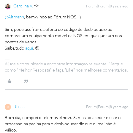
Carolina V.
Forum|Forum|8 years ago
@Altmann
, bem-vindo ao Fórum NOS. :)
Sim, pode usufruir da oferta do código de desbloqueio ao
comprar um equipamento móvel da NOS em qualquer um dos
pontos de venda.
Saiba tudo
aqui
. 🙂
Ajude a comunidade a encontrar informação relevante. Marque
como "Melhor Resposta" e faça "Like" nos melhores comentários.
rtbilas
Forum|Forum|8 years ago
R
Bom dia, comprei o telemovel novu 3, mas ao aceder e usar o
processo na pagina para o desbloquear diz que o imei não é
válido.