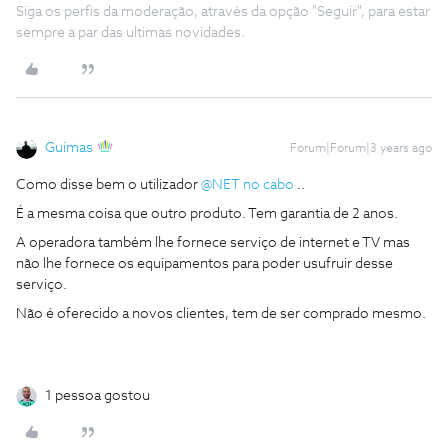
Siga os perfis da moderação, através da opção "Seguir", para estar
sempre a par das ultimas novidades.
Guimas
Forum|Forum|3 years ago
Como disse bem o utilizador
@NET no cabo
..
É a mesma coisa que outro produto. Tem garantia de 2 anos.
A operadora também lhe fornece serviço de internet e TV mas
não lhe fornece os equipamentos para poder usufruir desse
serviço.
Não é oferecido a novos clientes, tem de ser comprado mesmo.
1 pessoa gostou