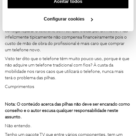
(cookies de publicidade personalizada). Pode gerir a
Aceitar todos
DO NÃO RECOMENDADO
, comprar pilhas cuja capacidade é a
utilização dos cookies clicando em "
Configurar
mais próxima possível das pilhas originais.
Cookies
".
Em relação às teclas pouco haverá a fazer a não ser trocar de
Configurar cookies
facto o equipamento ou conseguir encontrar um profissional que
consiga reparar o telefone sem ter que trocar por um novo. Mas
infelizmente tipicamente não compensa financeiramente pois o
custo de mão de obra do profissional é mais caro que comprar
um telefone novo.
Visto ter dito que o telefone têm muito pouco uso, porque é que
não adquire um telefone tradicional com fios? À custa da
mobilidade nos raros caos que utilizará o telefone, nunca mais
terá o problema das pilhas.
Cumprimentos
Nota: O conteúdo acerca das pilhas não deve ser encarado como
conselho e o autor escusa qualquer responsabilidade neste
assunto.
Não entendo.
Tenho um pacote TV que entre vários componentes, tem um