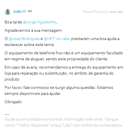
João H.
Forum|Forum|3 years ago
Boa tarde
@Jorge Agostinho
,
Agradecemos a sua mensagem.
O
@Jose Rodrigues
e
@NET no cabo
prestaram uma boa ajuda a
esclarecer sobre este tema.
O equipamento de telefone fixo não é um equipamento facultado
em regime de aluguer, sendo este propriedade do cliente.
Em caso de avaria, recomendamos a entrega do equipamento em
loja para reparação ou substituição, no âmbito de garantia do
produto.
Por favor, fale connosco se surgir alguma questão. Estamos
sempre disponíveis para ajudar.
Obrigado
Ajude a comunidade a encontrar informação relevante. Marque
como "Melhor Resposta" e faça "Like" nos melhores comentários.