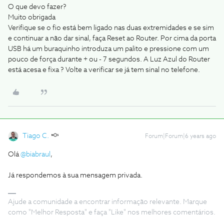
O que devo fazer?
Muito obrigada
Verifique se o fio está bem ligado nas duas extremidades e se sim
e continuar a não dar sinal, faça Reset ao Router. Por cima da porta
USB há um buraquinho introduza um palito e pressione com um
pouco de força durante + ou - 7 segundos. A Luz Azul do Router
está acesa e fixa ? Volte a verificar se já tem sinal no telefone.
Tiago C.
Forum|Forum|6 years ago
Olá
@biabraul
,
Já respondemos à sua mensagem privada.
Ajude a comunidade a encontrar informação relevante. Marque
como "Melhor Resposta" e faça "Like" nos melhores comentários.