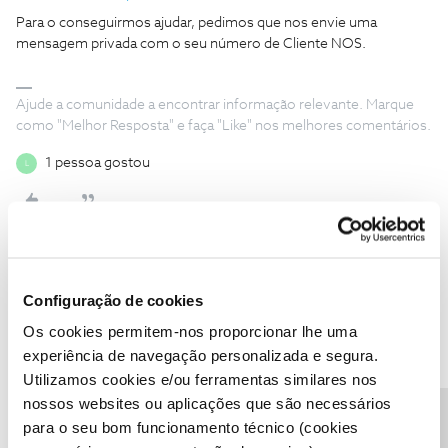
Para o conseguirmos ajudar, pedimos que nos envie uma
mensagem privada com o seu número de Cliente NOS.
Ajude a comunidade a encontrar informação relevante. Marque
como "Melhor Resposta" e faça "Like" nos melhores comentários.
1 pessoa gostou
L
Jose Rodrigues
Forum|Forum|6 years ago
Configuração de cookies
Olá boa tarde!
Os cookies permitem-nos proporcionar lhe uma
Estou com uma situação no telefone fixo. Se tentar ligar para lá,
experiência de navegação personalizada e segura.
chama 3 vezes ( mas que não dão sinal de chamada no telefone
Utilizamos cookies e/ou ferramentas similares nos
fixo), e vai logo para o Voice mail?!?!?!
nossos websites ou aplicações que são necessários
Podem ajudar?
para o seu bom funcionamento técnico (cookies