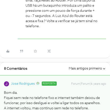
sinal, faça Reset ao Router. Por cima da porta
USB há um buraquinho introduza um palito e
pressione com um pouco de força durante +
ou - 7 segundos. A Luz Azul do Router está
acesa e fixa ? Volte a verificar se já tem sinal no
telefone.
Mais antigos primeiro
8 Comentários
Jose Rodrigues
RESPOSTA
Forum|Forum|6 years ago
Bom dia.
Fiquei sem rede no telefone fixo e internet também deixou de
funcionar, por isso desliguei e voltei a ligar todos os aparelhos.
A internet voltou, mas continuo sem rede no telefone.