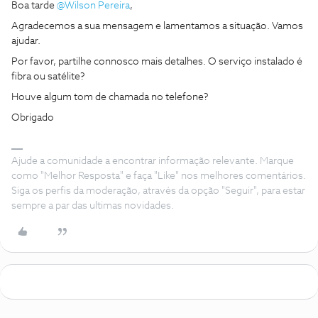
Boa tarde ​
@Wilson Pereira
,
Agradecemos a sua mensagem e lamentamos a situação. Vamos
ajudar.
Por favor, partilhe connosco mais detalhes. O serviço instalado é
fibra ou satélite?
Houve algum tom de chamada no telefone?
Obrigado
Ajude a comunidade a encontrar informação relevante. Marque
como "Melhor Resposta" e faça "Like" nos melhores comentários.
Siga os perfis da moderação, através da opção "Seguir", para estar
sempre a par das ultimas novidades.