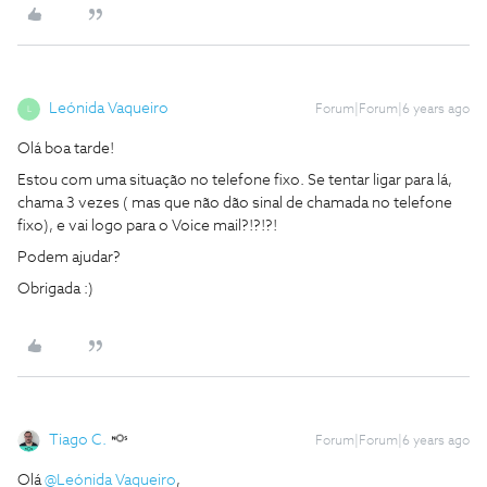
Leónida Vaqueiro
Forum|Forum|6 years ago
L
Olá boa tarde!
Estou com uma situação no telefone fixo. Se tentar ligar para lá,
chama 3 vezes ( mas que não dão sinal de chamada no telefone
fixo), e vai logo para o Voice mail?!?!?!
Podem ajudar?
Obrigada :)
Tiago C.
Forum|Forum|6 years ago
Olá
@Leónida Vaqueiro
,