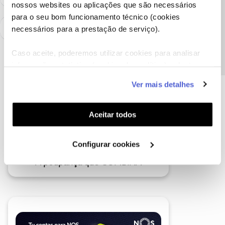
nossos websites ou aplicações que são necessários
Precisa de ajuda?
para o seu bom funcionamento técnico (cookies
necessários para a prestação de serviço).
Caso aceite, poderemos utilizar cookies para analisar
informação estatística (cookies de analítica), adaptar
este serviço às suas preferências e apresentar-lhe
Ver mais detalhes
funcionalidades (cookies de personalização e
funcionalidade) e adaptar anúncios aos seus interesses
(cookies de publicidade personalizada). Pode gerir a
Aceitar todos
utilização dos cookies clicando em "
Configurar
Cookies
".
Configurar cookies
A poupança que COMBINA