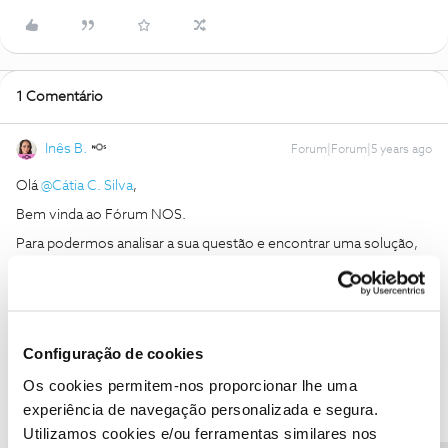
1 Comentário
Inês B.
Forum|Forum|5 years ago
Olá
@Cátia C. Silva
,
Bem vinda ao Fórum NOS.
Para podermos analisar a sua questão e encontrar uma solução,
precisamos que nos envie uma mensagem privada com o seu
número de cliente através do perfil
@Fórum
.
Obrigada
Configuração de cookies
Ajude a comunidade a encontrar informação relevante. Marque
Os cookies permitem-nos proporcionar lhe uma
como "Melhor Resposta" e faça "Like" nos melhores comentários.
experiência de navegação personalizada e segura.
Utilizamos cookies e/ou ferramentas similares nos