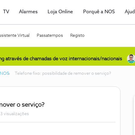
TV
Alarmes
Loja Online
Porquê a NOS
Aju
sistente Virtual
Passatempos
Registo
ing através de chamadas de voz internacionais/nacionais
o NOS
Telefone fixo: possibilidade de remover o serviço?
emover o serviço?
3 visualizações