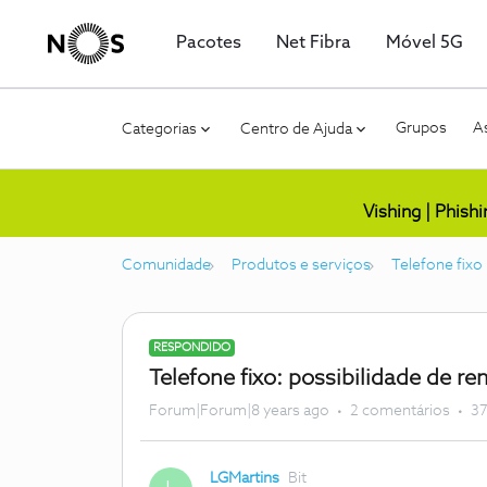
Pacotes
Net Fibra
Móvel 5G
Grupos
As
Categorias
Centro de Ajuda
Vishing | Phish
Comunidade
Produtos e serviços
Telefone fix
RESPONDIDO
Telefone fixo: possibilidade de r
Forum|Forum|8 years ago
2 comentários
37
LGMartins
Bit