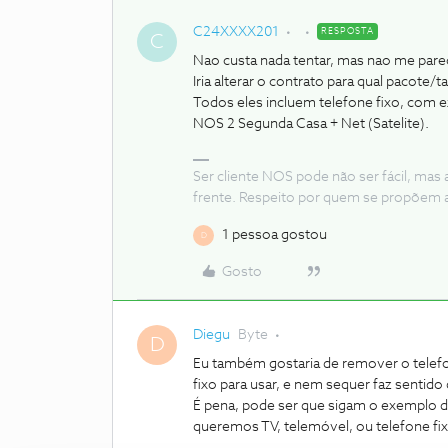
C24XXXX201
RESPOSTA
C
Nao custa nada tentar, mas nao me parec
Iria alterar o contrato para qual pacote/ta
Todos eles incluem telefone fixo, com 
NOS 2 Segunda Casa + Net (Satelite).
Ser cliente NOS pode não ser fácil, mas
frente. Respeito por quem se propõem 
1 pessoa gostou
D
Gosto
Diegu
Byte
D
Eu também gostaria de remover o telefo
fixo para usar, e nem sequer faz sentido
É pena, pode ser que sigam o exemplo 
queremos TV, telemóvel, ou telefone fix