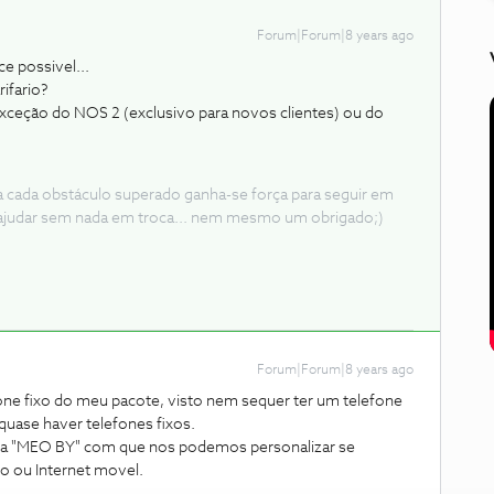
Forum|Forum|8 years ago
e possivel...
rifario?
exceção do NOS 2 (exclusivo para novos clientes) ou do
 a cada obstáculo superado ganha-se força para seguir em
ajudar sem nada em troca... nem mesmo um obrigado;)
Forum|Forum|8 years ago
ne fixo do meu pacote, visto nem sequer ter um telefone
 quase haver telefones fixos.
da "MEO BY" com que nos podemos personalizar se
o ou Internet movel.