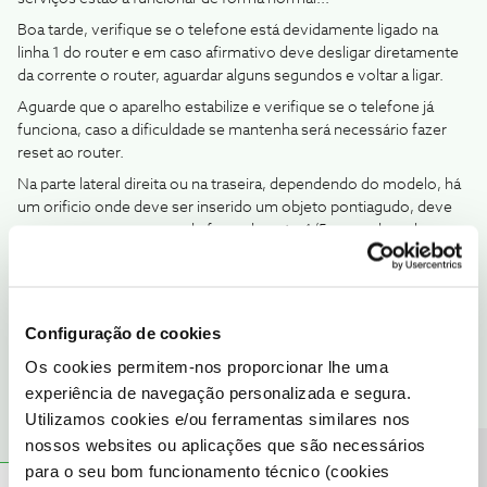
Boa tarde, verifique se o telefone está devidamente ligado na
linha 1 do router e em caso afirmativo deve desligar diretamente
da corrente o router, aguardar alguns segundos e voltar a ligar.
Aguarde que o aparelho estabilize e verifique se o telefone já
funciona, caso a dificuldade se mantenha será necessário fazer
reset ao router.
Na parte lateral direita ou na traseira, dependendo do modelo, há
um orificio onde deve ser inserido um objeto pontiagudo, deve
carregar com um pouco de força durante 4/5 segundos e largue,
(as luzes deverão começar a piscar), aguarde que o sistema
estabilize e volte a testar.
Configuração de cookies
Os cookies permitem-nos proporcionar lhe uma
1 pessoa gostou
experiência de navegação personalizada e segura.
Utilizamos cookies e/ou ferramentas similares nos
nossos websites ou aplicações que são necessários
para o seu bom funcionamento técnico (cookies