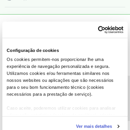
Tiago C.
Forum|Forum|7 years ago
Bem-vindo ao Fórum NOS,
@RUI MIGUEL RODRIGUES NUNES
.
O
@Jose Rodrigues
deu uma boa ajuda. A dificuldade manteve-
Configuração de cookies
se?
Os cookies permitem-nos proporcionar lhe uma
experiência de navegação personalizada e segura.
Ajude a comunidade a encontrar informação relevante. Marque
Utilizamos cookies e/ou ferramentas similares nos
como "Melhor Resposta" e faça "Like" nos melhores comentários.
nossos websites ou aplicações que são necessários
Precisa de ajuda?
para o seu bom funcionamento técnico (cookies
necessários para a prestação de serviço).
Caso aceite, poderemos utilizar cookies para analisar
Pintarolas
Forum|Forum|6 years ago
P
informação estatística (cookies de analítica), adaptar
Desliguei o cabo de alimentação do router e voltei a ligar e
este serviço às suas preferências e apresentar-lhe
resolveu o problema. Obrigada pela ajuda
Ver mais detalhes
funcionalidades (cookies de personalização e