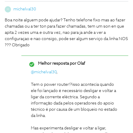
michelval30
M
Boa noite alguem pode ajudar? Tenho telefone fixo mas ao fazer
chamadas ou a ter ton para fazer chamadas, tem um son en que
apita 2 vezes uma.e outra vez, nao para ja ande a ver a
configuraçao e nao consigo, pode ser algum serviço da.linha NOS
??? Obrigado
Melhor resposta por
Olaf
@michelval30
,
Tem o power router!?isso acontecia quando
ele foi lançado é necessário desligar e voltar a
ligar da corrente eléctrica. Segundo a
informação dada pelos operadores do apoio
técnico é por causa de um bloqueio no estado
da linha.
Mas experimenta desligar e voltar a ligar,