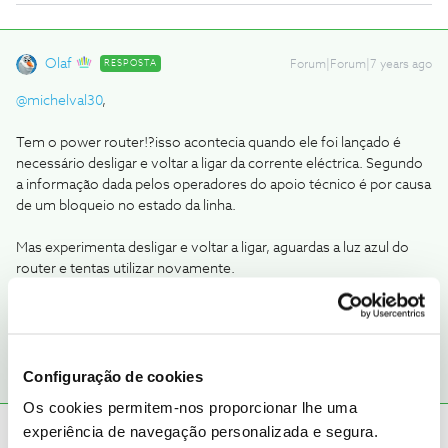
Olaf
RESPOSTA
Forum|Forum|7 years ago
@michelval30
,
Tem o power router!?isso acontecia quando ele foi lançado é
necessário desligar e voltar a ligar da corrente eléctrica. Segundo
a informação dada pelos operadores do apoio técnico é por causa
de um bloqueio no estado da linha.
Mas experimenta desligar e voltar a ligar, aguardas a luz azul do
router e tentas utilizar novamente.
1 pessoa gostou
M
Configuração de cookies
Os cookies permitem-nos proporcionar lhe uma
experiência de navegação personalizada e segura.
michelval30
AUTOR
Forum|Forum|7 years ago
M