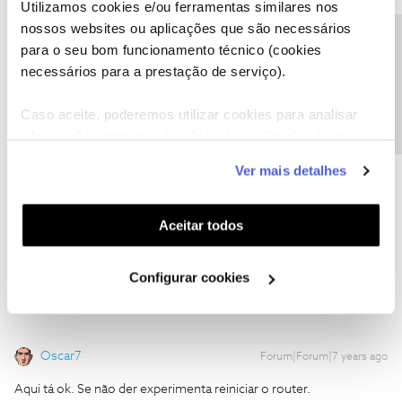
Utilizamos cookies e/ou ferramentas similares nos
Obrigado fiz reset e aparentemente esta resolvido o problema
nossos websites ou aplicações que são necessários
Precisa de ajuda?
para o seu bom funcionamento técnico (cookies
2 pessoas gostaram
necessários para a prestação de serviço).
Caso aceite, poderemos utilizar cookies para analisar
informação estatística (cookies de analítica), adaptar
este serviço às suas preferências e apresentar-lhe
Ver mais detalhes
Paulo Santo
Forum|Forum|7 years ago
funcionalidades (cookies de personalização e
P
funcionalidade) e adaptar anúncios aos seus interesses
Boa tarde
(cookies de publicidade personalizada). Pode gerir a
Aceitar todos
utilização dos cookies clicando em "
Configurar
Alguem sabe de problemas com rede fixa novamente ?
Cookies
".
Configurar cookies
Oscar7
Forum|Forum|7 years ago
Aqui tá ok. Se não der experimenta reiniciar o router.