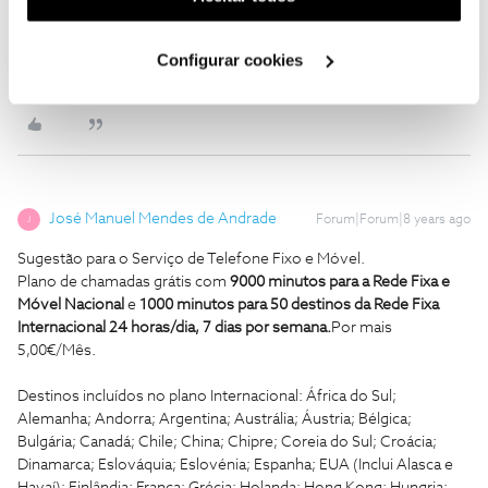
utilização dos cookies clicando em "
Configurar
quem se propõem ajudar sem nada em troca... nem mesmo um
Cookies
".
obrigado;)
Configurar cookies
1 pessoa gostou
José Manuel Mendes de Andrade
Forum|Forum|8 years ago
J
Sugestão para o Serviço de Telefone Fixo e Móvel.
Plano de chamadas grátis com
9000 minutos para a Rede Fixa e
Móvel Nacional
e
1000 minutos para 50 destinos da Rede Fixa
Internacional 24 horas/dia, 7 dias por semana.
Por mais
5,00€/Mês.
Destinos incluídos no plano Internacional: África do Sul;
Alemanha; Andorra; Argentina; Austrália; Áustria; Bélgica;
Bulgária; Canadá; Chile; China; Chipre; Coreia do Sul; Croácia;
Dinamarca; Eslováquia; Eslovénia; Espanha; EUA (Inclui Alasca e