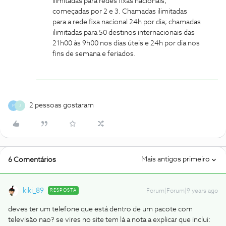
Ilimitadas para redes fixas nacionais,
começadas por 2 e 3. Chamadas ilimitadas
para a rede fixa nacional 24h por dia; chamadas
ilimitadas para 50 destinos internacionais das
21h00 às 9h00 nos dias úteis e 24h por dia nos
fins de semana e feriados.
2 pessoas gostaram
P
J
Mais antigos primeiro
6 Comentários
kiki_89
RESPOSTA
Forum|Forum|9 years ago
deves ter um telefone que está dentro de um pacote com
televisão nao? se vires no site tem lá a nota a explicar que inclui: