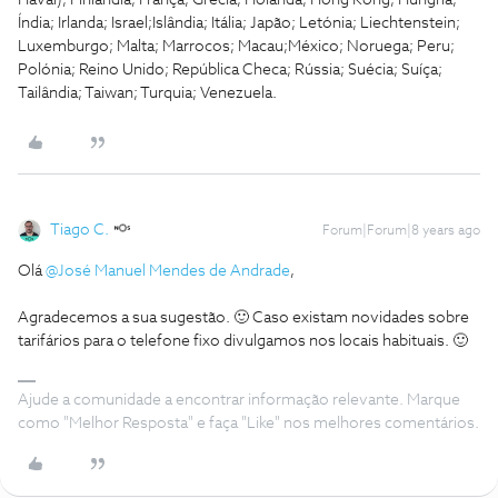
Havaí); Finlândia; França; Grécia; Holanda; Hong Kong; Hungria;
Índia; Irlanda; Israel;Islândia; Itália; Japão; Letónia; Liechtenstein;
Luxemburgo; Malta; Marrocos; Macau;México; Noruega; Peru;
Polónia; Reino Unido; República Checa; Rússia; Suécia; Suíça;
Tailândia; Taiwan; Turquia; Venezuela.
Tiago C.
Forum|Forum|8 years ago
Olá
@José Manuel Mendes de Andrade
,
Agradecemos a sua sugestão. 🙂 Caso existam novidades sobre
tarifários para o telefone fixo divulgamos nos locais habituais. 🙂
Ajude a comunidade a encontrar informação relevante. Marque
como "Melhor Resposta" e faça "Like" nos melhores comentários.