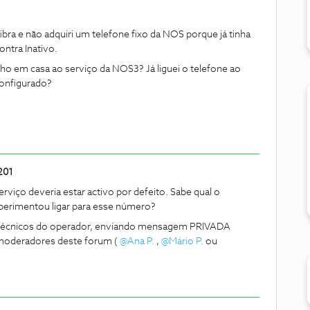
ra e não adquiri um telefone fixo da NOS porque já tinha
ntra Inativo.
ho em casa ao serviço da NOS3? Já liguei o telefone ao
configurado?
201
erviço deveria estar activo por defeito. Sabe qual o
xperimentou ligar para esse número?
os técnicos do operador, enviando mensagem PRIVADA
 moderadores deste forum (
@Ana P.
,
@Mário P.
ou