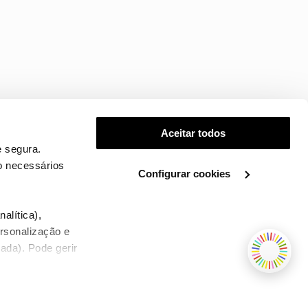
Aceitar todos
 segura.
o necessários
Configurar cookies
.
alítica),
ersonalização e
ada). Pode gerir
TERMOS E CONDIÇÕES
WHOLESALE