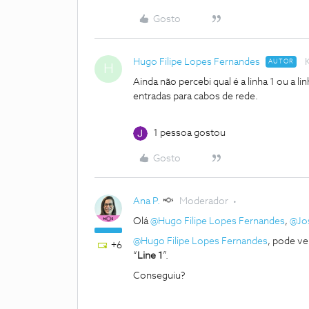
Gosto
Hugo Filipe Lopes Fernandes
AUTOR
H
Ainda não percebi qual é a linha 1 ou a li
entradas para cabos de rede.
1 pessoa gostou
Gosto
Ana P.
Moderador
Olá
@Hugo Filipe Lopes Fernandes
,
@Jo
@Hugo Filipe Lopes Fernandes
, pode ve
+6
“
Line 1
”.
Conseguiu?