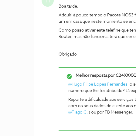
H
Boa tarde,
Adquiri à pouco tempo o Pacote NOS3 fib
um em casa que neste momento se enco
Como posso ativar este telefine que ten
Router, mas não funciona, terá que ser 
Obrigado
Melhor resposta por
C24XXXX
@Hugo Filipe Lopes Fernandes
,o s
número que lhe foi atribuído? Já e
Reporte a dificuldade aos serviç
com os seus dados de cliente aos
@Tiago C.
) ou por FB Messenger.