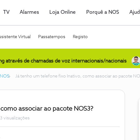
TV
Alarmes
Loja Online
Porquê a NOS
Aju
sistente Virtual
Passatempos
Registo
ing através de chamadas de voz internacionais/nacionais
o NOS
Já tenho um telefone fixo Inativo, como associar ao pacote N
o, como associar ao pacote NOS3?
3 visualizações