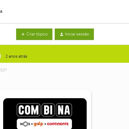
da
Criar tópico
Iniciar sessão
2 anos atrás
OS3?