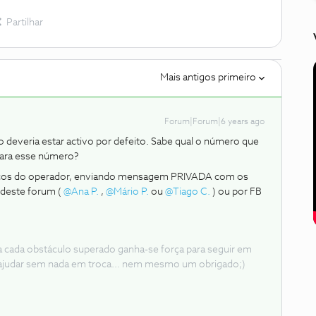
Partilhar
Mais antigos primeiro
Forum|Forum|6 years ago
o deveria estar activo por defeito. Sabe qual o número que
 para esse número?
cnicos do operador, enviando mensagem PRIVADA com os
 deste forum (
@Ana P.
,
@Mário P.
ou
@Tiago C.
) ou por FB
 a cada obstáculo superado ganha-se força para seguir em
ajudar sem nada em troca... nem mesmo um obrigado;)