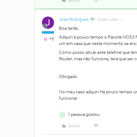
Gosto
Jose Rodrigues
Super User
Boa tarde,
Adquiri à pouco tempo o Pacote NOS3 fib
+5
um em casa que neste momento se enco
Como posso ativar este telefine que ten
Router, mas não funciona, terá que ser 
Obrigado
No meu caso adquiri Há pouco tempo um te
funcionar
1 pessoa gostou
H
Gosto