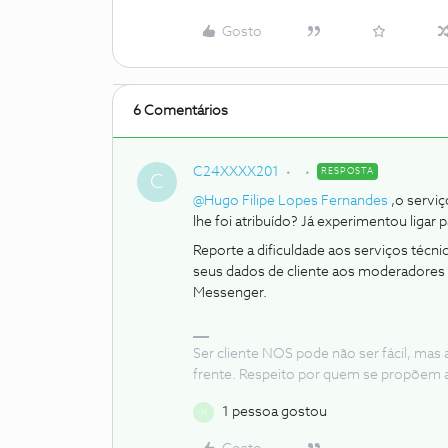
Gosto
6 Comentários
C24XXXX201
RESPOSTA
C
@Hugo Filipe Lopes Fernandes
,o serviç
lhe foi atribuído? Já experimentou ligar
Reporte a dificuldade aos serviços té
seus dados de cliente aos moderadores
Messenger.
Ser cliente NOS pode não ser fácil, mas
frente. Respeito por quem se propõem 
1 pessoa gostou
H