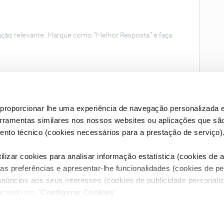
ação relevante. Marque como "Melhor Resposta" e faça
proporcionar lhe uma experiência de navegação personalizada e
erramentas similares nos nossos websites ou aplicações que sã
nto técnico (cookies necessários para a prestação de serviço)
lizar cookies para analisar informação estatística (cookies de an
as preferências e apresentar-lhe funcionalidades (cookies de p
Condições do Fórum NOS
Accessibility statement
anúncios aos seus interesses (cookies de publicidade personaliz
licando em "
Configurar Cookies
".
RIVACIDADE
CONFIGURAR COOKIES
QUALIDADE DE SERVIÇO