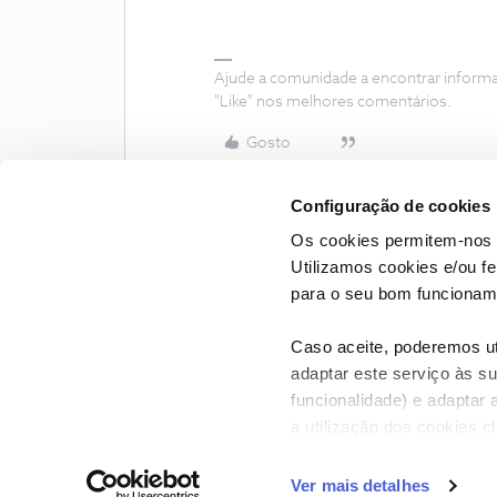
Ajude a comunidade a encontrar inform
"Like" nos melhores comentários.
Gosto
Configuração de cookies
Os cookies permitem-nos 
Utilizamos cookies e/ou f
para o seu bom funcioname
Caso aceite, poderemos uti
adaptar este serviço às su
funcionalidade) e adaptar 
a utilização dos cookies c
CONTACTOS
POLÍTICA DE P
Ver mais detalhes