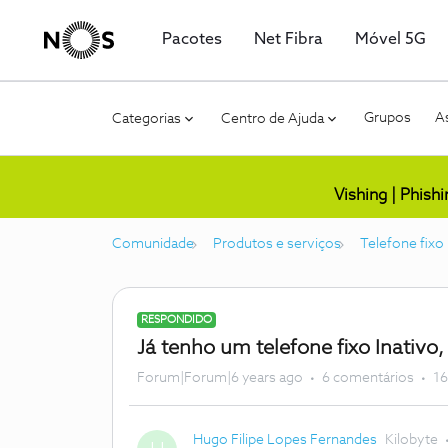
Pacotes
Net Fibra
Móvel 5G
Grupos
As
Categorias
Centro de Ajuda
Vishing | Phish
Comunidade
Produtos e serviços
Telefone fix
RESPONDIDO
Já tenho um telefone fixo Inativ
Forum|Forum|6 years ago
6 comentários
16
Hugo Filipe Lopes Fernandes
Kilobyte