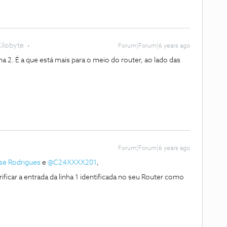
Kilobyte
Forum|Forum|6 years ago
nha 2. É a que está mais para o meio do router, ao lado das
Forum|Forum|6 years ago
se Rodrigues
e
@C24XXXX201
,
rificar a entrada da linha 1 identificada no seu Router como