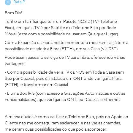
Rafa P.
R
Bom Dia!
Tenho um familiar que tem um Pacote NOS 2 (TV+Telefone
Fixo), em que a TV é por Satélite e o Telefone Fixo por Rede
Móvel (este com a possibilidade de usar em Qualquer Lugar)
Com a Expansão da Fibra, neste momento o meu Familiar já tem a
possibilidade de aderir a Fibra (FTTH), em sua Casa (via DST)
Pode assim passar o serviço de TV para Fibra, oferecendo várias
vantagens:
- Como a possibilidade de ver a TV da NOS em Toda a Casa sem
Box por Coaxial, pois é instalado um ONT onde vai ligar a Fibra
(FTTH), e transformar em Coaxial
- E uma Box IRIS (com acesso a Gravações Automáticas e outras
Funcionalidades), que vai ligar ao ONT, por Coaxial e Ethernet
A minha dúvida é como vai ficar o Telefone Fixo, pois no Apoio ao
Cliente não me conseguiram esclarecer, e nas várias chamdas,
me deram duas possibilidades do que podia acontecer: