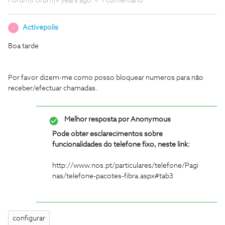
Forum|Forum|9 years ago
1 comentário
Activepolis
A
Boa tarde
Por favor dizem-me como posso bloquear numeros para não
receber/efectuar chamadas.
Melhor resposta por
Anonymous
Pode obter esclarecimentos sobre
funcionalidades do telefone fixo, neste link:
http://www.nos.pt/particulares/telefone/Pagi
nas/telefone-pacotes-fibra.aspx#tab3
configurar