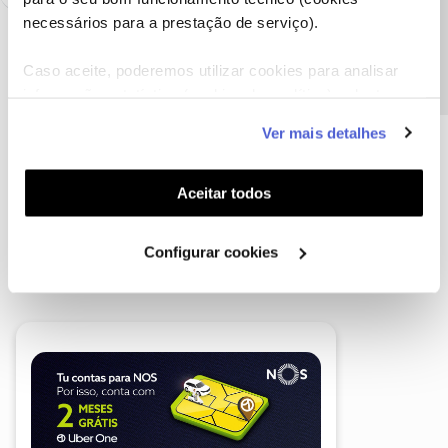
Precisa de ajuda?
necessários para a prestação de serviço).
Caso aceite, poderemos utilizar cookies para analisar
informação estatística (cookies de analítica), adaptar
este serviço às suas preferências e apresentar-lhe
Ver mais detalhes
funcionalidades (cookies de personalização e
funcionalidade) e adaptar anúncios aos seus interesses
(cookies de publicidade personalizada). Pode gerir a
Aceitar todos
utilização dos cookies clicando em "
Configurar
Cookies
".
Configurar cookies
A poupança que COMBINA