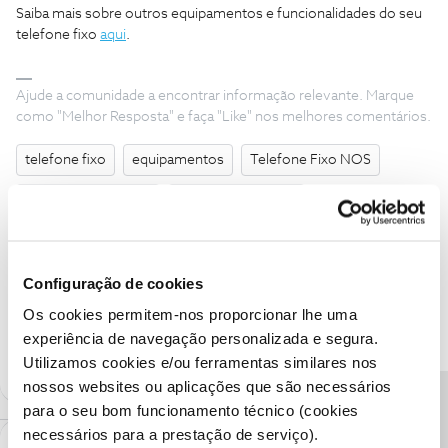
Saiba mais sobre outros equipamentos e funcionalidades do seu
telefone fixo
aqui
.
Ajude a comunidade a encontrar informação relevante. Marque
como "Melhor Resposta" e faça "Like" nos melhores comentários.
telefone fixo
equipamentos
Telefone Fixo NOS
Equipamentos NOS
Equipamento NOS
Telefone fixo da NOS
Telefone fixo com fios H7
Telefone fixo H7
H7
Telefone fixo com fios
Configuração de cookies
Os cookies permitem-nos proporcionar lhe uma
experiência de navegação personalizada e segura.
3 pessoas gostaram
M
Utilizamos cookies e/ou ferramentas similares nos
nossos websites ou aplicações que são necessários
para o seu bom funcionamento técnico (cookies
necessários para a prestação de serviço).
1 Comentário