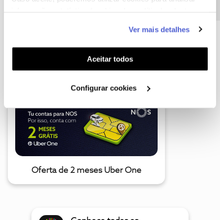
informação estatística (cookies de analítica), adaptar
este serviço às suas preferências e apresentar-lhe
Ver mais detalhes
funcionalidades (cookies de personalização e
funcionalidade) e adaptar anúncios aos seus interesses
A poupança que COMBINA
(cookies de publicidade personalizada). Pode gerir a
Aceitar todos
utilização dos cookies clicando em "
Configurar
Cookies
".
Configurar cookies
Oferta de 2 meses Uber One