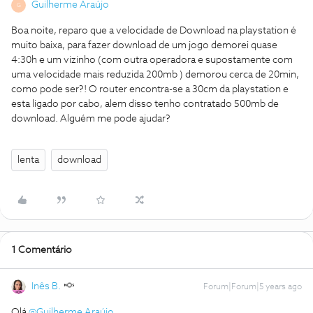
Guilherme Araújo
G
Boa noite, reparo que a velocidade de Download na playstation é
muito baixa, para fazer download de um jogo demorei quase
4:30h e um vizinho (com outra operadora e supostamente com
uma velocidade mais reduzida 200mb ) demorou cerca de 20min,
como pode ser?! O router encontra-se a 30cm da playstation e
esta ligado por cabo, alem disso tenho contratado 500mb de
download. Alguém me pode ajudar?
lenta
download
1 Comentário
Inês B.
Forum|Forum|5 years ago
Olá
@Guilherme Araújo
,