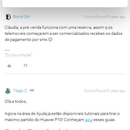
Bond Girl
Forum|Forum|9 years ago
Cláudia, a pré venda funciona com uma reserva, assim q os
telemoveis começarem a ser comercializados recebes os dados
de pagamento por sms 🙂
"Eu sou imune"
Tiago C.
Forum|Forum|9 years ago
Olá a todos,
Agora na área de Ajuda já estão disponíveis tutoriais para tirar o
máximo partido do Huawei P10! Conheçam
aqui
esses guias.