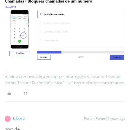
Ajude a comunidade a encontrar informação relevante. Marque
como "Melhor Resposta" e faça "Like" nos melhores comentários.
Liberal
Forum|Forum|9 years ago
L
Bom dia,