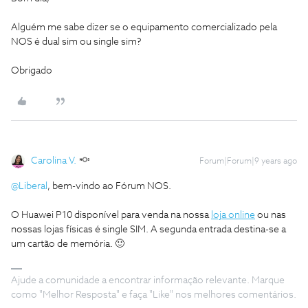
Alguém me sabe dizer se o equipamento comercializado pela
NOS é dual sim ou single sim?
Obrigado
Carolina V.
Forum|Forum|9 years ago
@Liberal
, bem-vindo ao Fórum NOS.
O Huawei P10 disponível para venda na nossa
loja online
ou nas
nossas lojas físicas é single SIM. A segunda entrada destina-se a
um cartão de memória. 🙂
Ajude a comunidade a encontrar informação relevante. Marque
como "Melhor Resposta" e faça "Like" nos melhores comentários.