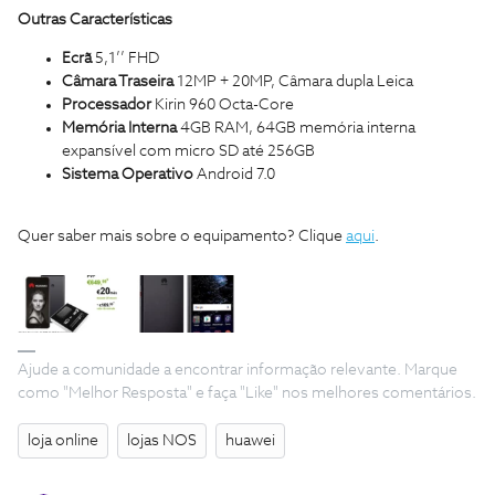
Outras Características
Ecrã
5,1’’ FHD
Câmara Traseira
12MP + 20MP, Câmara dupla Leica
Processador
Kirin 960 Octa-Core
Memória Interna
4GB RAM, 64GB memória interna
expansível com micro SD até 256GB
Sistema Operativo
Android 7.0
Quer saber mais sobre o equipamento? Clique
aqui
.
Ajude a comunidade a encontrar informação relevante. Marque
como "Melhor Resposta" e faça "Like" nos melhores comentários.
loja online
lojas NOS
huawei