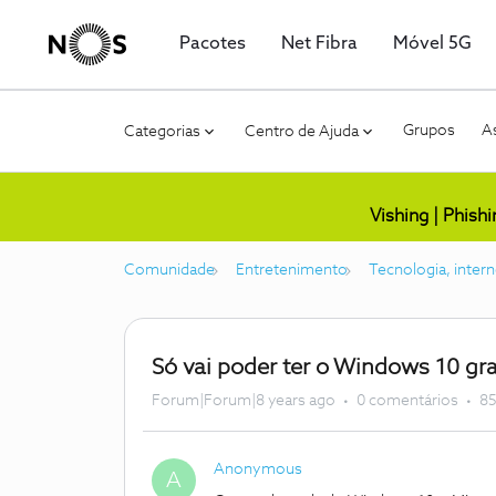
Pacotes
Net Fibra
Móvel 5G
Grupos
As
Categorias
Centro de Ajuda
Vishing | Phish
Comunidade
Entretenimento
Tecnologia, intern
Só vai poder ter o Windows 10 gra
Forum|Forum|8 years ago
0 comentários
85
Anonymous
A