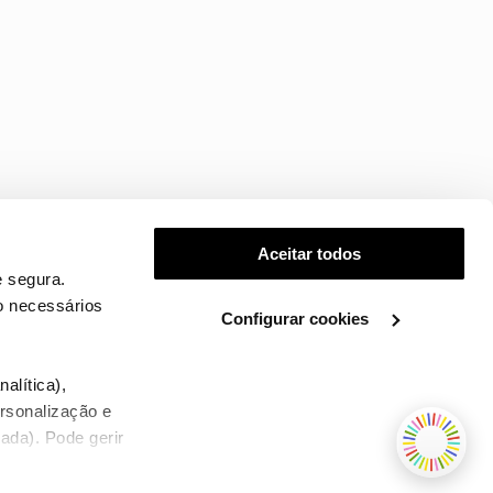
Aceitar todos
 segura.
o necessários
Configurar cookies
.
alítica),
ersonalização e
ada). Pode gerir
TERMOS E CONDIÇÕES
WHOLESALE