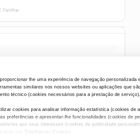
Partilhar
proporcionar lhe uma experiência de navegação personalizada e
erramentas similares nos nossos websites ou aplicações que sã
nto técnico (cookies necessários para a prestação de serviço)
lizar cookies para analisar informação estatística (cookies de an
as preferências e apresentar-lhe funcionalidades (cookies de p
Condições do Fórum NOS
Accessibility statement
anúncios aos seus interesses (cookies de publicidade personaliz
licando em "
Configurar Cookies
".
RIVACIDADE
CONFIGURAR COOKIES
QUALIDADE DE SERVIÇO