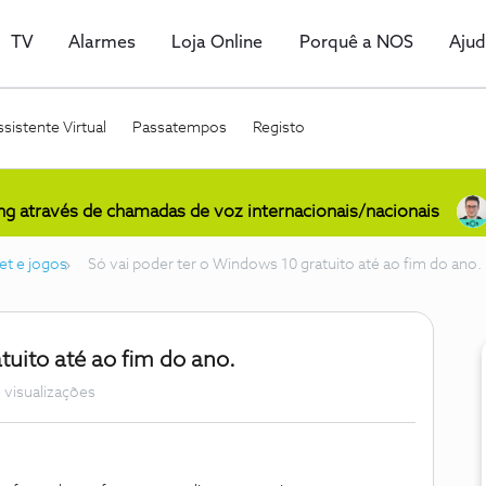
TV
Alarmes
Loja Online
Porquê a NOS
Aju
sistente Virtual
Passatempos
Registo
ing através de chamadas de voz internacionais/nacionais
et e jogos
Só vai poder ter o Windows 10 gratuito até ao fim do ano.
tuito até ao fim do ano.
 visualizações