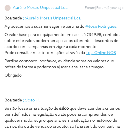
Aurélio Morais Unipessoal Lda
Forum|Forum|1 year ago
A
Boa tarde ​
@Aurélio Morais Unipessoal Lda
,
Agradecemos a sua mensagem e partilha do ​
@Jose Rodrigues
.
O valor base para o equipamento em causa é €349,98, contudo,
sobre este valor, podem ser aplicados diferentes descontos de
acordo com campanhas em vigor a cada momento.
Pode consultar mais informações através da
Loja Online NOS
.
Partilhe connosco, por favor, evidência sobre os valores que
refere de forma a podermos ajudar a analisar a situação.
Obrigado
Boa tarde ​
@João H.
,
Se não fosse uma situação de
saldo
que deve atender a critérios
bem definidos na legislação eu até poderia compreender, de
qualquer modo, sugiro que analisem a situação no histórico de
campanha ou de venda do produto, só faria sentido compartilhar