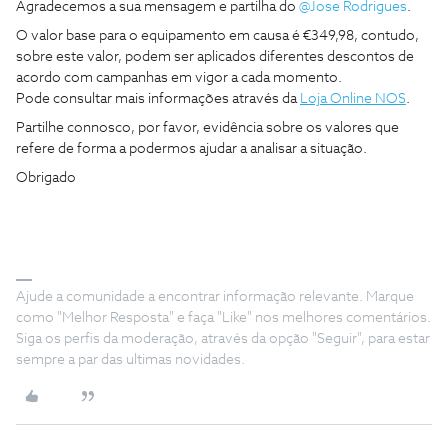
Agradecemos a sua mensagem e partilha do ​
@Jose Rodrigues
.
O valor base para o equipamento em causa é €349,98, contudo,
sobre este valor, podem ser aplicados diferentes descontos de
acordo com campanhas em vigor a cada momento.
Pode consultar mais informações através da
Loja Online NOS
.
Partilhe connosco, por favor, evidência sobre os valores que
refere de forma a podermos ajudar a analisar a situação.
Obrigado
Ajude a comunidade a encontrar informação relevante. Marque
como "Melhor Resposta" e faça "Like" nos melhores comentários.
Siga os perfis da moderação, através da opção "Seguir", para estar
sempre a par das ultimas novidades.