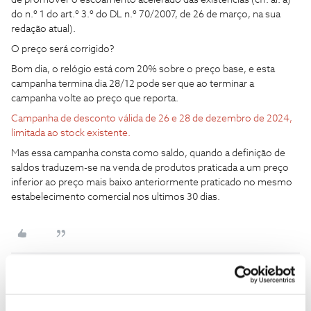
de promover o escoamento acelerado das existências (cfr. al. a)
do n.º 1 do art.º 3.º do DL n.º 70/2007, de 26 de março, na sua
redação atual).
O preço será corrigido?
Bom dia, o relógio está com 20% sobre o preço base, e esta
campanha termina dia 28/12 pode ser que ao terminar a
campanha volte ao preço que reporta.
Campanha de desconto válida de 26 e 28 de dezembro de 2024,
limitada ao stock existente.
Mas essa campanha consta como saldo, quando a definição de
saldos traduzem-se na venda de produtos praticada a um preço
inferior ao preço mais baixo anteriormente praticado no mesmo
estabelecimento comercial nos ultimos 30 dias.
Jose Rodrigues
Forum|Forum|1 year ago