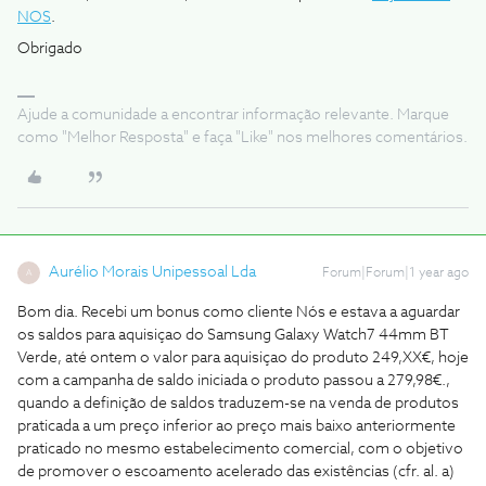
NOS
.
Obrigado
Ajude a comunidade a encontrar informação relevante. Marque
como "Melhor Resposta" e faça "Like" nos melhores comentários.
Aurélio Morais Unipessoal Lda
Forum|Forum|1 year ago
A
Bom dia. Recebi um bonus como cliente Nós e estava a aguardar
os saldos para aquisiçao do Samsung Galaxy Watch7 44mm BT
Verde, até ontem o valor para aquisiçao do produto 249,XX€, hoje
com a campanha de saldo iniciada o produto passou a 279,98€.,
quando a definição de saldos traduzem-se na venda de produtos
praticada a um preço inferior ao preço mais baixo anteriormente
praticado no mesmo estabelecimento comercial, com o objetivo
de promover o escoamento acelerado das existências (cfr. al. a)