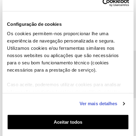
Configuração de cookies
Os cookies permitem-nos proporcionar lhe uma
experiência de navegação personalizada e segura.
Utilizamos cookies e/ou ferramentas similares nos
nossos websites ou aplicações que são necessários
Precisa de ajuda?
para o seu bom funcionamento técnico (cookies
A poupança que COMBINA
necessários para a prestação de serviço).
Caso aceite, poderemos utilizar cookies para analisar
informação estatística (cookies de analítica), adaptar
este serviço às suas preferências e apresentar-lhe
Ver mais detalhes
funcionalidades (cookies de personalização e
funcionalidade) e adaptar anúncios aos seus interesses
(cookies de publicidade personalizada). Pode gerir a
Aceitar todos
utilização dos cookies clicando em "
Configurar
Cookies
".