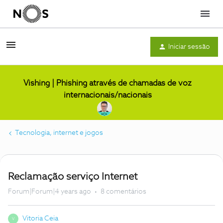
Menu
Iniciar sessão
Vishing | Phishing através de chamadas de voz
internacionais/nacionais
Tecnologia, internet e jogos
Reclamação serviço Internet
Forum|Forum|4 years ago
8 comentários
Vitoria Ceia
V