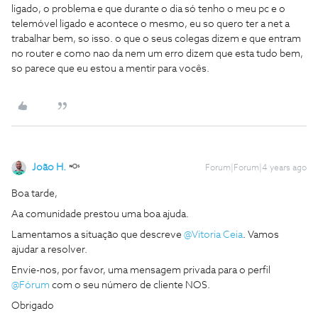
ligado, o problema e que durante o dia só tenho o meu pc e o
telemóvel ligado e acontece o mesmo, eu so quero ter a net a
trabalhar bem, so isso. o que o seus colegas dizem e que entram
no router e como nao da nem um erro dizem que esta tudo bem,
so parece que eu estou a mentir para vocês.
João H.
Forum|Forum|4 years ago
Boa tarde,
Aa comunidade prestou uma boa ajuda.
Lamentamos a situação que descreve
@Vitoria Ceia
. Vamos
ajudar a resolver.
Envie-nos, por favor, uma mensagem privada para o perfil
@Fórum
com o seu número de cliente NOS.
Obrigado