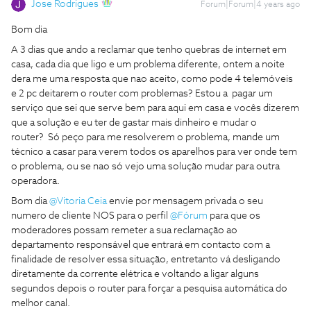
Jose Rodrigues
Forum|Forum|4 years ago
Bom dia
A 3 dias que ando a reclamar que tenho quebras de internet em
casa, cada dia que ligo e um problema diferente, ontem a noite
dera me uma resposta que nao aceito, como pode 4 telemóveis
e 2 pc deitarem o router com problemas? Estou a pagar um
serviço que sei que serve bem para aqui em casa e vocês dizerem
que a solução e eu ter de gastar mais dinheiro e mudar o
router? Só peço para me resolverem o problema, mande um
técnico a casar para verem todos os aparelhos para ver onde tem
o problema, ou se nao só vejo uma solução mudar para outra
operadora.
Bom dia
@Vitoria Ceia
envie por mensagem privada o seu
numero de cliente NOS para o perfil
@Fórum
para que os
moderadores possam remeter a sua reclamação ao
departamento responsável que entrará em contacto com a
finalidade de resolver essa situação, entretanto vá desligando
diretamente da corrente elétrica e voltando a ligar alguns
segundos depois o router para forçar a pesquisa automática do
melhor canal.