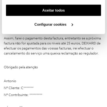
funcionalidade) e adaptar anúncios aos seus interesses
contrato com a tarifa mais baixa, que rondava os 22 euros, visto
(cookies de publicidade personalizada). Pode gerir a
que estou em trabalho fora do país e o apartamento encontra-se
Aceitar todos
FECHADO há vários meses.
utilização dos cookies clicando em "
Configurar
Cookies
".
Pagar esta factura de 43,98 euros, para um apartamento que não
Configurar cookies
vive gente e mencionarem apenas Pacotes NOS três, é
inaceitável.
Assim, farei o pagamento desta factura, entretanto se a próxima
factura não for ajustada para os níveis até 25 euros, DEIXAREI de
efectuar os pagamentos das vossas facturas, irei efectuar o
cancelamento do serviço uma queixa reclamação ao regulador.
Obrigado pela atenção
Antonio
Nº Cliente: C*******
Nº Contribuinte: *********