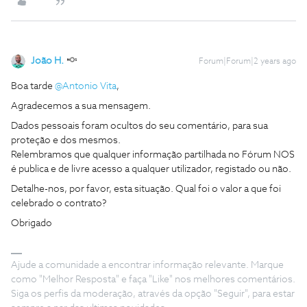
João H.
Forum|Forum|2 years ago
Boa tarde
@Antonio Vita
,
Agradecemos a sua mensagem.
Dados pessoais foram ocultos do seu comentário, para sua
proteção e dos mesmos.
Relembramos que qualquer informação partilhada no Fórum NOS
é publica e de livre acesso a qualquer utilizador, registado ou não.
Detalhe-nos, por favor, esta situação. Qual foi o valor a que foi
celebrado o contrato?
Obrigado
Ajude a comunidade a encontrar informação relevante. Marque
como "Melhor Resposta" e faça "Like" nos melhores comentários.
Siga os perfis da moderação, através da opção "Seguir", para estar